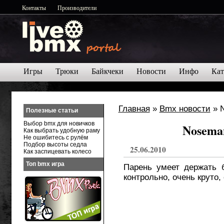
Контакты
Производители
Игры
Трюки
Байкчеки
Новости
Инфо
Кат
Главная
»
Bmx новости
» N
Полезные статьи
Выбор bmx для новичков
Noseman
Как выбрать удобную раму
Не ошибитесь с рулём
Подбор высоты седла
25.06.2010
Как заспицевать колесо
Топ bmx игра
Парень умеет держать 
контрольно, очень круто,