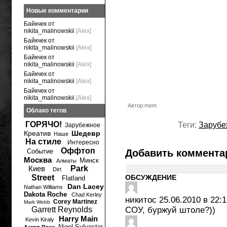
Новые комментарии
Байкчек от
nikita_malinowskii
[Alex]
Байкчек от
nikita_malinowskii
[Alex]
Байкчек от
nikita_malinowskii
[Alex]
Байкчек от
nikita_malinowskii
[Alex]
Байкчек от
nikita_malinowskii
[Alex]
Автор:mem
Облако тегов
ГОРЯЧО!
Теги:
Зарубе
Зарубежное
Креатив
Шедевр
Наше
На стиле
Интересно
Оффтоп
Событие
Добавить коммента
Москва
Минск
Алматы
Киев
Park
Dirt
Street
ОБСУЖДЕНИЕ
Flatland
Dan Lacey
Nathan Williams
Dakota Roche
Chad Kerley
никитос
25.06.2010 в 22:1
Corey Martinez
Mark Webb
Garrett Reynolds
СОУ, буржуй штоле?))
Harry Main
Kevin Kiraly
Nigel Sylvester