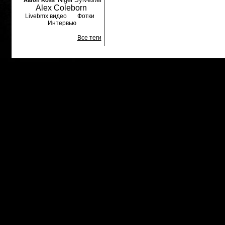
Aaron Ross
Alex Coleborn
Livebmx видео
Фотки
Интервью
Все теги