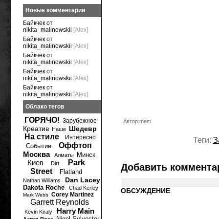
Новые комментарии
Байкчек от
nikita_malinowskii
[Alex]
Байкчек от
nikita_malinowskii
[Alex]
Байкчек от
nikita_malinowskii
[Alex]
Байкчек от
nikita_malinowskii
[Alex]
Байкчек от
nikita_malinowskii
[Alex]
Облако тегов
ГОРЯЧО!
Зарубежное
Автор:mem
Креатив
Шедевр
Наше
На стиле
Интересно
Теги:
З
Оффтоп
Событие
Москва
Минск
Алматы
Киев
Park
Dirt
Добавить коммента
Street
Flatland
Dan Lacey
Nathan Williams
Dakota Roche
Chad Kerley
ОБСУЖДЕНИЕ
Corey Martinez
Mark Webb
Garrett Reynolds
Harry Main
Kevin Kiraly
Nigel Sylvester