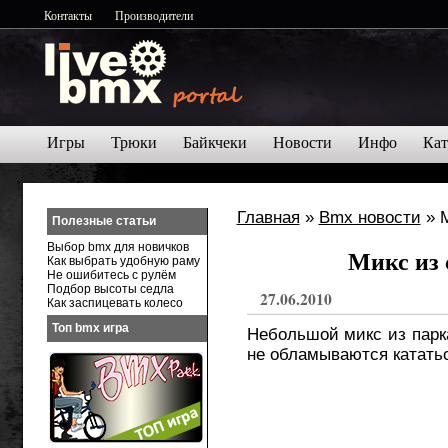
Контакты
Производители
Игры
Трюки
Байкчеки
Новости
Инфо
Кат
Главная
»
Bmx новости
» М
Полезные статьи
Выбор bmx для новичков
Микс из 
Как выбрать удобную раму
Не ошибитесь с рулём
Подбор высоты седла
27.06.2010
Как заспицевать колесо
Топ bmx игра
Небольшой микс из парк
не обламываются кататьс