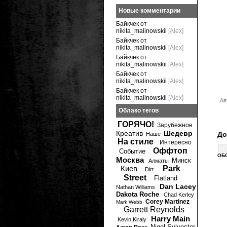
Новые комментарии
Байкчек от
nikita_malinowskii
[Alex]
Байкчек от
nikita_malinowskii
[Alex]
Байкчек от
nikita_malinowskii
[Alex]
Байкчек от
nikita_malinowskii
[Alex]
Байкчек от
nikita_malinowskii
[Alex]
Ав
Облако тегов
ГОРЯЧО!
Зарубежное
Креатив
Шедевр
До
Наше
На стиле
Интересно
Оффтоп
Событие
ОБ
Москва
Минск
Алматы
Киев
Park
Dirt
Street
Flatland
Dan Lacey
Nathan Williams
Dakota Roche
Chad Kerley
Corey Martinez
Mark Webb
Garrett Reynolds
Harry Main
Kevin Kiraly
Nigel Sylvester