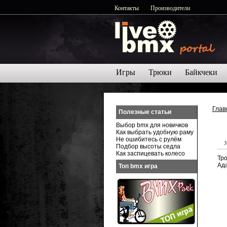
Контакты
Производители
Игры
Трюки
Байкчеки
Глав
Полезные статьи
Выбор bmx для новичков
Как выбрать удобную раму
Не ошибитесь с рулём
3
Подбор высоты седла
Как заспицевать колесо
Тро
Ада
Топ bmx игра