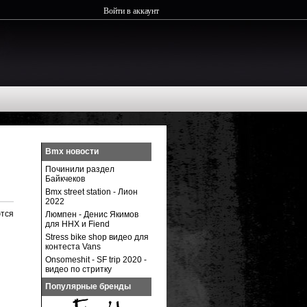
Войти в аккаунт
Bmx новости
Починили раздел
Байкчеков
Bmx street station - Лион
2022
ются
Люмпен - Денис Якимов
для ННХ и Fiend
Stress bike shop видео для
контеста Vans
Onsomeshit - SF trip 2020 -
видео по стритку
Популярные бренды