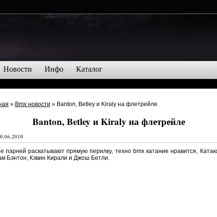
Новости
Инфо
Каталог
ная
»
Bmx новости
» Banton, Betley и Kiraly на флетрейле
Banton, Betley и Kiraly на флетрейле
0.06.2010
е парней раскатывают прямую перилку, техно bmx катание нравится, Ката
м Бэнтон, Кэвин Кирали и Джош Бетли.