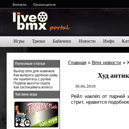
Контакты
Производители
Игры
Трюки
Байкчеки
Новости
Инфо
Кат
Главная
»
Bmx новости
» Х
Полезные статьи
Выбор bmx для новичков
Худ антик
Как выбрать удобную раму
Не ошибитесь с рулём
Подбор высоты седла
30.06.2010
Как заспицевать колесо
Топ bmx игра
Рейл наклёп от парней 
стрит, нравится подобно