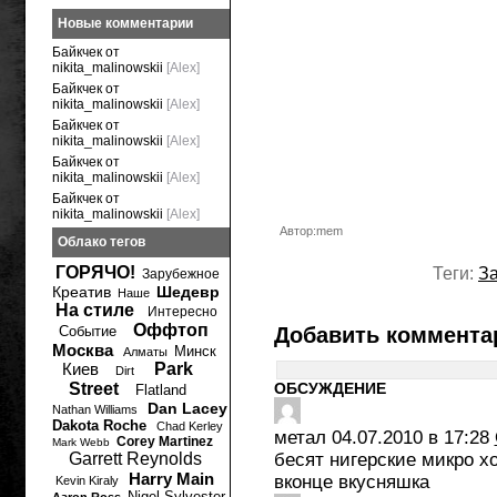
Новые комментарии
Байкчек от
nikita_malinowskii
[Alex]
Байкчек от
nikita_malinowskii
[Alex]
Байкчек от
nikita_malinowskii
[Alex]
Байкчек от
nikita_malinowskii
[Alex]
Байкчек от
nikita_malinowskii
[Alex]
Автор:mem
Облако тегов
ГОРЯЧО!
Теги:
З
Зарубежное
Креатив
Шедевр
Наше
На стиле
Интересно
Оффтоп
Событие
Добавить коммента
Москва
Минск
Алматы
Киев
Park
Dirt
Street
ОБСУЖДЕНИЕ
Flatland
Dan Lacey
Nathan Williams
Dakota Roche
Chad Kerley
метал
04.07.2010 в 17:28
Corey Martinez
Mark Webb
Garrett Reynolds
бесят нигерские микро х
Harry Main
вконце вкусняшка
Kevin Kiraly
Nigel Sylvester