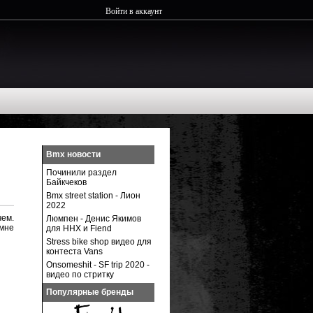
Войти в аккаунт
Bmx новости
Починили раздел
Байкчеков
Bmx street station - Лион
2022
чем.
Люмпен - Денис Якимов
 мне
для ННХ и Fiend
Stress bike shop видео для
контеста Vans
Onsomeshit - SF trip 2020 -
видео по стритку
Популярные бренды