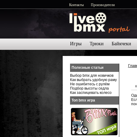
Контакты
Производители
Игры
Трюки
Байкчеки
Глав
Полезные статьи
Выбор bmx для новичков
Как выбрать удобную раму
Не ошибитесь с рулём
0
Подбор высоты седла
Как заспицевать колесо
Оди
Есл
Топ bmx игра
пон