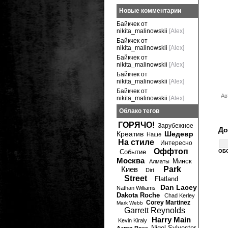
Новые комментарии
Байкчек от
nikita_malinowskii
[Alex]
Байкчек от
nikita_malinowskii
[Alex]
Байкчек от
nikita_malinowskii
[Alex]
Байкчек от
nikita_malinowskii
[Alex]
Байкчек от
Ав
nikita_malinowskii
[Alex]
Облако тегов
ГОРЯЧО!
Зарубежное
До
Креатив
Шедевр
Наше
На стиле
Интересно
Оффтоп
Событие
ОБ
Москва
Минск
Алматы
Киев
Park
Dirt
Street
Flatland
Dan Lacey
Nathan Williams
Dakota Roche
Chad Kerley
Corey Martinez
Mark Webb
Garrett Reynolds
Harry Main
Kevin Kiraly
Nigel Sylvester