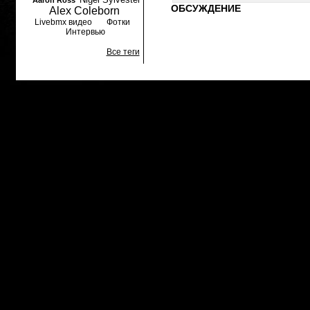
Aaron Ross
ОБСУЖДЕНИЕ
Alex Coleborn
Livebmx видео
Фотки
Интервью
Все теги