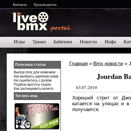
Контакты
Производители
Игры
Трюки
Байкчеки
Новости
Инфо
Кат
Главная
»
Bmx новости
» J
Полезные статьи
Выбор bmx для новичков
Jourdan Ba
Как выбрать удобную раму
Не ошибитесь с рулём
Подбор высоты седла
03.07.2010
Как заспицевать колесо
Топ bmx игра
Хороший стрит от Джо
катается на улицах и в
получается.