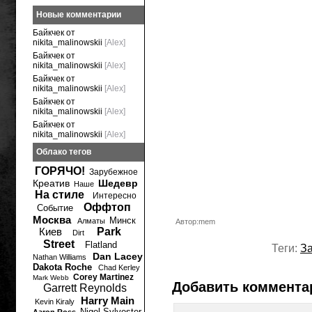
Новые комментарии
Байкчек от
nikita_malinowskii
[Alex]
Байкчек от
nikita_malinowskii
[Alex]
Байкчек от
nikita_malinowskii
[Alex]
Байкчек от
nikita_malinowskii
[Alex]
Байкчек от
nikita_malinowskii
[Alex]
Облако тегов
ГОРЯЧО!
Зарубежное
Креатив
Шедевр
Наше
На стиле
Интересно
Оффтоп
Событие
Москва
Минск
Алматы
Автор:mem
Киев
Park
Dirt
Street
Flatland
Теги:
З
Dan Lacey
Nathan Williams
Dakota Roche
Chad Kerley
Corey Martinez
Mark Webb
Добавить коммента
Garrett Reynolds
Harry Main
Kevin Kiraly
Nigel Sylvester