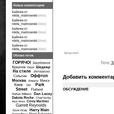
Новые комментарии
Байкчек от
nikita_malinowskii
[Alex]
Байкчек от
nikita_malinowskii
[Alex]
Байкчек от
nikita_malinowskii
[Alex]
Байкчек от
nikita_malinowskii
[Alex]
Байкчек от
nikita_malinowskii
[Alex]
Автор:mem
Облако тегов
ГОРЯЧО!
Теги:
З
Зарубежное
Креатив
Шедевр
Наше
На стиле
Интересно
Оффтоп
Событие
Добавить коммента
Москва
Минск
Алматы
Киев
Park
Dirt
Street
ОБСУЖДЕНИЕ
Flatland
Dan Lacey
Nathan Williams
Dakota Roche
Chad Kerley
Corey Martinez
Mark Webb
Garrett Reynolds
Harry Main
Kevin Kiraly
Nigel Sylvester