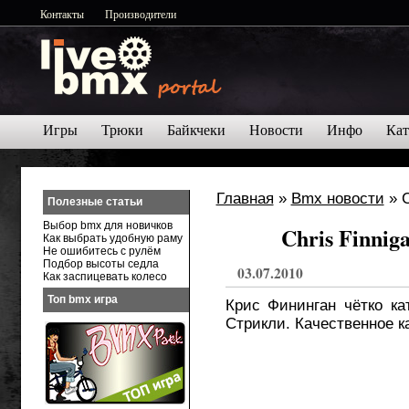
Контакты
Производители
Игры
Трюки
Байкчеки
Новости
Инфо
Кат
Главная
»
Bmx новости
» C
Полезные статьи
Выбор bmx для новичков
Chris Finnig
Как выбрать удобную раму
Не ошибитесь с рулём
Подбор высоты седла
03.07.2010
Как заспицевать колесо
Топ bmx игра
Крис Фининган чётко ка
Стрикли. Качественное к