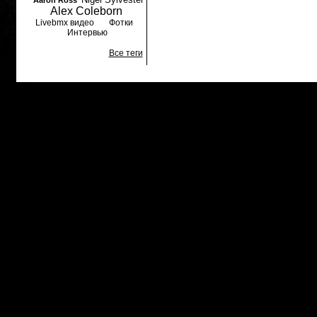
Aaron Ross
Alex Coleborn
Livebmx видео
Фотки
Интервью
Все теги