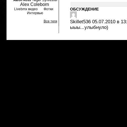
Aaron Ross
Alex Coleborn
ОБСУЖДЕНИЕ
Livebmx видео
Фотки
Интервью
Skillet536
05.07.2010 в 13
Все теги
ыыы...улыбнуло)