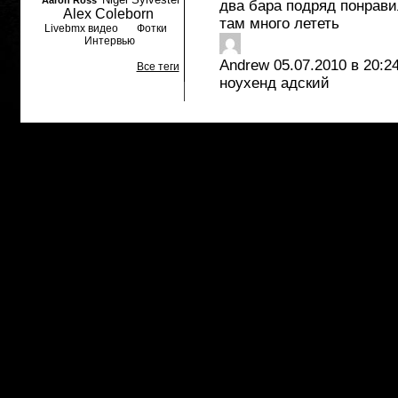
Aaron Ross
два бара подряд понрави
Alex Coleborn
там много лететь
Livebmx видео
Фотки
Интервью
Andrew
05.07.2010 в 20:2
Все теги
ноухенд адский