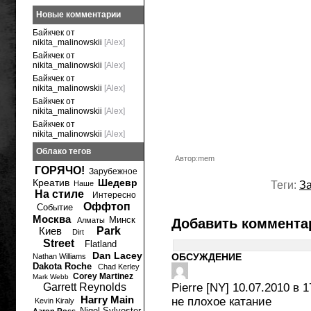
Новые комментарии
Байкчек от
nikita_malinowskii
[Alex]
Байкчек от
nikita_malinowskii
[Alex]
Байкчек от
nikita_malinowskii
[Alex]
Байкчек от
nikita_malinowskii
[Alex]
Байкчек от
nikita_malinowskii
[Alex]
Облако тегов
Автор:mem
ГОРЯЧО!
Зарубежное
Креатив
Шедевр
Наше
Теги:
З
На стиле
Интересно
Оффтоп
Событие
Москва
Минск
Алматы
Добавить коммента
Киев
Park
Dirt
Street
Flatland
Dan Lacey
ОБСУЖДЕНИЕ
Nathan Williams
Dakota Roche
Chad Kerley
Corey Martinez
Mark Webb
Garrett Reynolds
Pierre [NY]
10.07.2010 в 1
Harry Main
не плохое катание
Kevin Kiraly
Nigel Sylvester