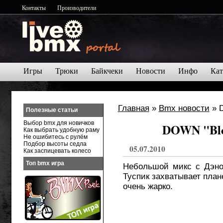
Контакты
Производители
Игры
Трюки
Байкчеки
Новости
Инфо
Кат
Главная
»
Bmx новости
» D
Полезные статьи
Выбор bmx для новичков
DOWN "Blo
Как выбрать удобную раму
Не ошибитесь с рулём
Подбор высоты седла
05.07.2010
Как заспицевать колесо
Топ bmx игра
Небольшой микс с Дэно
Туспик захватывает план
очень жарко.