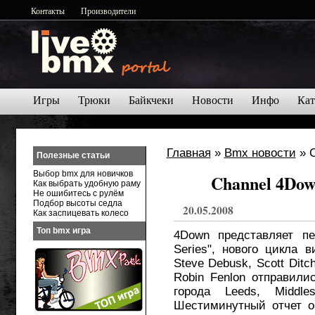
Контакты
Производители
Игры
Трюки
Байкчеки
Новости
Инфо
Кат
Главная
»
Bmx новости
» C
Полезные статьи
Выбор bmx для новичков
Channel 4Dow
Как выбрать удобную раму
Не ошибитесь с рулём
Подбор высоты седла
20.05.2008
Как заспицевать колесо
Топ bmx игра
4Down представляет п
Series", нового цикла 
Steve Debusk, Scott Ditc
Robin Fenlon отправили
города Leeds, Middle
Шестиминутный отчет о