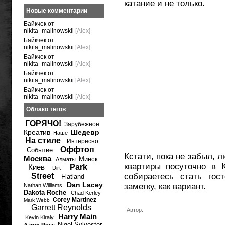
катание и не только.
Новые комментарии
Байкчек от
nikita_malinowskii
[Alex]
Байкчек от
nikita_malinowskii
[Alex]
Байкчек от
nikita_malinowskii
[Alex]
Байкчек от
nikita_malinowskii
[Alex]
Байкчек от
nikita_malinowskii
[Alex]
Облако тегов
ГОРЯЧО!
Зарубежное
Креатив
Шедевр
Наше
На стиле
Интересно
Оффтоп
Событие
Кстати, пока не забыл, 
Москва
Минск
Алматы
квартиры посуточно в 
Киев
Park
Dirt
Street
собираетесь стать гос
Flatland
Dan Lacey
заметку, как вариант.
Nathan Williams
Dakota Roche
Chad Kerley
Corey Martinez
Mark Webb
Garrett Reynolds
Автор:
Harry Main
Kevin Kiraly
Nigel Sylvester