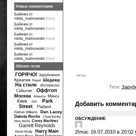
Новые комментарии
Байкчек от
nikita_malinowskii
[Alex]
Байкчек от
nikita_malinowskii
[Alex]
Байкчек от
nikita_malinowskii
[Alex]
Байкчек от
nikita_malinowskii
[Alex]
Байкчек от
nikita_malinowskii
[Alex]
Облако тегов
ГОРЯЧО!
Зарубежное
Автор:
Креатив
Шедевр
Наше
На стиле
Интересно
Теги:
Заруб
Оффтоп
Событие
Москва
Минск
Алматы
Киев
Park
Dirt
Добавить коммента
Street
Flatland
Dan Lacey
Nathan Williams
Dakota Roche
Chad Kerley
ОБСУЖДЕНИЕ
Corey Martinez
Mark Webb
Garrett Reynolds
Harry Main
2Imac
16.07.2010 в 20:02
Kevin Kiraly
Nigel Sylvester