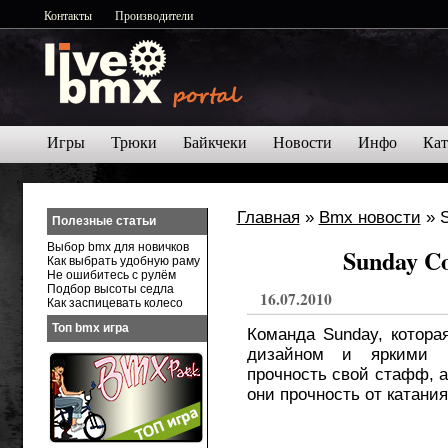
Контакты
Производители
Игры
Трюки
Байкчеки
Новости
Инфо
Кат
Главная
»
Bmx новости
» S
Полезные статьи
Выбор bmx для новичков
Sunday Co
Как выбрать удобную раму
Не ошибитесь с рулём
Подбор высоты седла
16.07.2010
Как заспицевать колесо
Топ bmx игра
Команда Sunday, котора
дизайном и яркими ц
прочность свой стафф, 
они прочность от катани