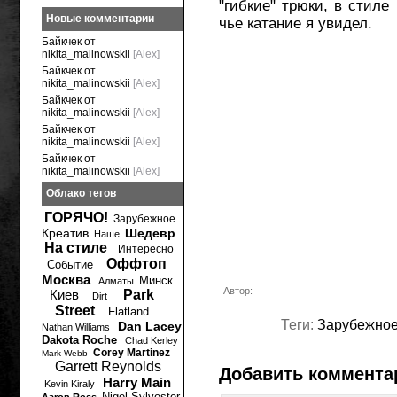
"гибкие" трюки, в стиле 
Новые комментарии
чье катание я увидел.
Байкчек от
nikita_malinowskii
[Alex]
Байкчек от
nikita_malinowskii
[Alex]
Байкчек от
nikita_malinowskii
[Alex]
Байкчек от
nikita_malinowskii
[Alex]
Байкчек от
nikita_malinowskii
[Alex]
Облако тегов
ГОРЯЧО!
Зарубежное
Креатив
Шедевр
Наше
На стиле
Интересно
Оффтоп
Событие
Москва
Минск
Алматы
Автор:
Киев
Park
Dirt
Street
Flatland
Теги:
Зарубежно
Dan Lacey
Nathan Williams
Dakota Roche
Chad Kerley
Corey Martinez
Mark Webb
Garrett Reynolds
Добавить коммента
Harry Main
Kevin Kiraly
Nigel Sylvester