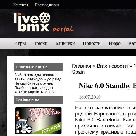
Контакты
Производители
Игры
Трюки
Байкчеки
Новости
Инфо
Кат
Главная
»
Bmx новости
» Ni
Полезные статьи
Выбор bmx для новичков
Как выбрать удобную раму
Nike 6.0 Standby B
Не ошибитесь с рулём
Подбор высоты седла
Как заспицевать колесо
16.07.2010
Топ bmx игра
На этот раз катание от 
родной Барселоне, в ра
Nike 6.0 Barcelona. Как 
прилично отличает их
прежнему красивые гра