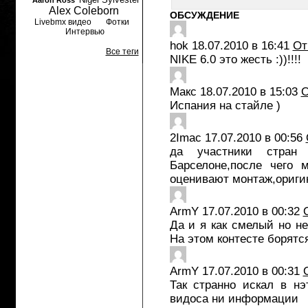
Aaron Ross
Alex Coleborn
ОБСУЖДЕНИЕ
Livebmx видео
Фотки
Интервью
hok
18.07.2010 в 16:41
От
Все теги
NIKE 6.0 это жесть :))!!!!
Макс
18.07.2010 в 15:03
О
Испания на стайле )
2Imac
17.07.2010 в 00:56
да участники стра
Барселоне,после чего 
оценивают монтаж,ориги
ArmY
17.07.2010 в 00:32
Да и я как смелый но н
На этом контесте борятся
ArmY
17.07.2010 в 00:31
Так странно искал в н
видоса ни информации