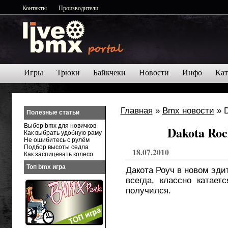
Контакты
Производители
Игры
Трюки
Байкчеки
Новости
Инфо
Кат
Главная
»
Bmx новости
» D
Полезные статьи
Выбор bmx для новичков
Dakota Roc
Как выбрать удобную раму
Не ошибитесь с рулём
Подбор высоты седла
18.07.2010
Как заспицевать колесо
Топ bmx игра
Дакота Роуч в новом эди
всегда, классно катает
получился.