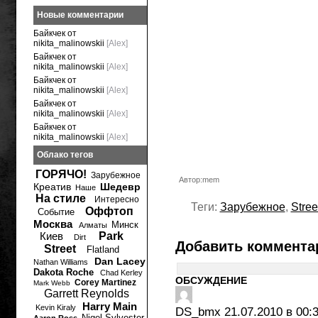
Новые комментарии
Байкчек от
nikita_malinowskii
[Alex]
Байкчек от
nikita_malinowskii
[Alex]
Байкчек от
nikita_malinowskii
[Alex]
Байкчек от
nikita_malinowskii
[Alex]
Байкчек от
nikita_malinowskii
[Alex]
Облако тегов
ГОРЯЧО!
Зарубежное
Автор:mem
Креатив
Шедевр
Наше
На стиле
Интересно
Теги:
Зарубежное
,
Stree
Оффтоп
Событие
Москва
Минск
Алматы
Киев
Park
Dirt
Добавить коммента
Street
Flatland
Dan Lacey
Nathan Williams
Dakota Roche
Chad Kerley
ОБСУЖДЕНИЕ
Corey Martinez
Mark Webb
Garrett Reynolds
Harry Main
Kevin Kiraly
DS_bmx
21.07.2010 в 00:
Nigel Sylvester