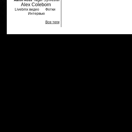
Aaron Ross
Alex Coleborn
Livebmx видео
Фотки
Интервью
Все теги