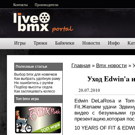
Контакты
Производители
Игры
Трюки
Байкчеки
Новости
Инфо
Кат
Главная
»
Bmx новости
» У
Полезные статьи
Выбор bmx для новичков
Уход Edwin'a 
Как выбрать удобную раму
Не ошибитесь с рулём
Подбор высоты седла
20.07.2010
Как заспицевать колесо
Топ bmx игра
Edwin DeLaRosa и Tom
Fit.Желаем удачи Эдвин
видео с безумными гр
презентацию,которая по
10 YEARS OF FIT & EDW