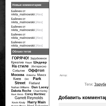
Новые комментарии
Байкчек от
nikita_malinowskii
[Alex]
Байкчек от
nikita_malinowskii
[Alex]
Байкчек от
nikita_malinowskii
[Alex]
Байкчек от
nikita_malinowskii
[Alex]
Байкчек от
nikita_malinowskii
[Alex]
Облако тегов
ГОРЯЧО!
Зарубежное
Креатив
Шедевр
Наше
На стиле
Интересно
Оффтоп
Событие
Москва
Минск
Алматы
Автор:
Киев
Park
Dirt
Street
Flatland
Теги:
Заруб
Dan Lacey
Nathan Williams
Dakota Roche
Chad Kerley
Corey Martinez
Mark Webb
Добавить коммента
Garrett Reynolds
Harry Main
Kevin Kiraly
Nigel Sylvester