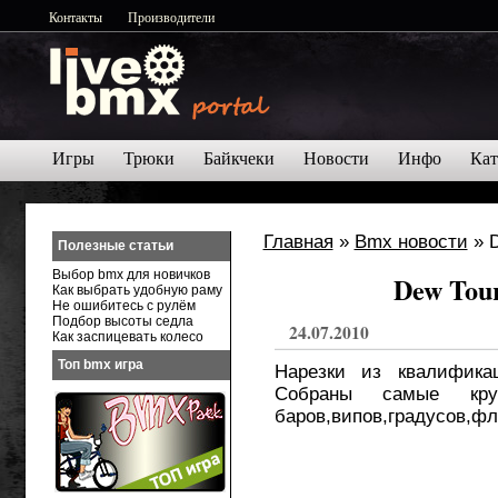
Контакты
Производители
Игры
Трюки
Байкчеки
Новости
Инфо
Кат
Главная
»
Bmx новости
» 
Полезные статьи
Выбор bmx для новичков
Dew Tou
Как выбрать удобную раму
Не ошибитесь с рулём
Подбор высоты седла
24.07.2010
Как заспицевать колесо
Топ bmx игра
Нарезки из квалифика
Собраны самые крут
баров,випов,градусов,фл