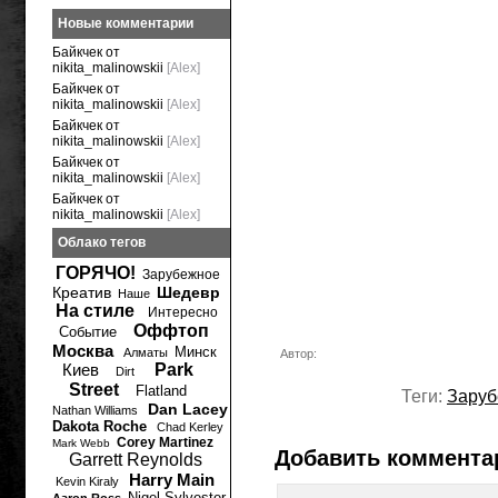
Новые комментарии
Байкчек от
nikita_malinowskii
[Alex]
Байкчек от
nikita_malinowskii
[Alex]
Байкчек от
nikita_malinowskii
[Alex]
Байкчек от
nikita_malinowskii
[Alex]
Байкчек от
nikita_malinowskii
[Alex]
Облако тегов
ГОРЯЧО!
Зарубежное
Креатив
Шедевр
Наше
На стиле
Интересно
Оффтоп
Событие
Москва
Минск
Алматы
Автор:
Киев
Park
Dirt
Street
Flatland
Теги:
Заруб
Dan Lacey
Nathan Williams
Dakota Roche
Chad Kerley
Corey Martinez
Mark Webb
Добавить коммента
Garrett Reynolds
Harry Main
Kevin Kiraly
Nigel Sylvester