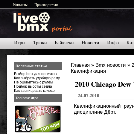
Контакты
Производители
Игры
Трюки
Байкчеки
Новости
Инфо
Кат
Главная
»
Bmx новости
» 20
Полезные статьи
Выбор bmx для новичков
Как выбрать удобную раму
2010 Chicago Dew
Не ошибитесь с рулём
Подбор высоты седла
Как заспицевать колесо
24.07.2010
Топ bmx игра
Квалификационный раун
дисциплине Дёрт.