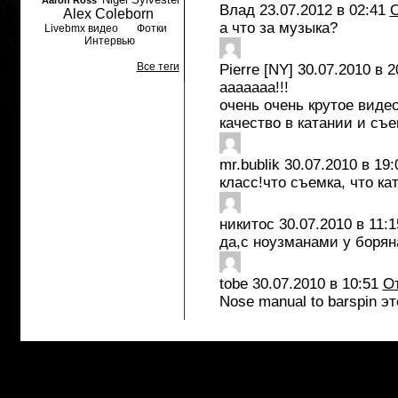
Aaron Ross
Влад
23.07.2012 в 02:41
О
Alex Coleborn
а что за музыка?
Livebmx видео
Фотки
Интервью
Все теги
Pierre [NY]
30.07.2010 в 2
ааааааа!!!
очень очень крутое видео
качество в катании и съе
mr.bublik
30.07.2010 в 19:
класс!что съемка, что ка
никитос
30.07.2010 в 11:1
да,с ноузманами у борян
tobe
30.07.2010 в 10:51
О
Nose manual to barspin эт