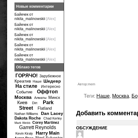
Новые комментарии
Байкчек от
nikita_malinowskii
[Alex]
Байкчек от
nikita_malinowskii
[Alex]
Байкчек от
nikita_malinowskii
[Alex]
Байкчек от
nikita_malinowskii
[Alex]
Байкчек от
nikita_malinowskii
[Alex]
Облако тегов
ГОРЯЧО!
Зарубежное
Креатив
Шедевр
Наше
Автор:mem
На стиле
Интересно
Оффтоп
Событие
Теги:
Наше
,
Москва
,
Бо
Москва
Минск
Алматы
Киев
Park
Dirt
Street
Flatland
Добавить коммента
Dan Lacey
Nathan Williams
Dakota Roche
Chad Kerley
Corey Martinez
Mark Webb
Garrett Reynolds
ОБСУЖДЕНИЕ
Harry Main
Kevin Kiraly
Nigel Sylvester