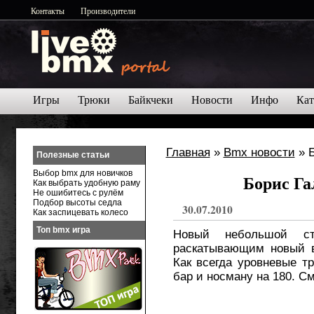
Контакты
Производители
Игры
Трюки
Байкчеки
Новости
Инфо
Кат
Главная
»
Bmx новости
» Б
Полезные статьи
Выбор bmx для новичков
Борис Га
Как выбрать удобную раму
Не ошибитесь с рулём
Подбор высоты седла
30.07.2010
Как заспицевать колесо
Топ bmx игра
Новый небольшой с
раскатывающим новый в
Как всегда уровневые т
бар и носману на 180. С