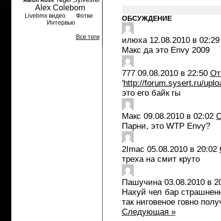
Aaron Ross
Alex Coleborn
Livebmx видео
Фотки
ОБСУЖДЕНИЕ
Интервью
Все теги
илюха
12.08.2010 в 02:29
Макс да это Envy 2009
777
09.08.2010 в 22:50
От
'
http://forum.sysert.ru/up
это его байк гы
Макс
09.08.2010 в 02:02
О
Парни, это WTP Envy?
2Imac
05.08.2010 в 20:02
треха на смит круто
Пашучина
03.08.2010 в 2
Нахуй чел бар страшненн
так ниговеное говно полу
Следующая »