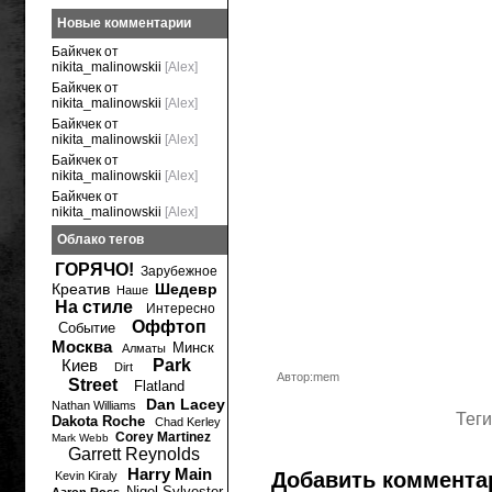
Новые комментарии
Байкчек от
nikita_malinowskii
[Alex]
Байкчек от
nikita_malinowskii
[Alex]
Байкчек от
nikita_malinowskii
[Alex]
Байкчек от
nikita_malinowskii
[Alex]
Байкчек от
nikita_malinowskii
[Alex]
Облако тегов
ГОРЯЧО!
Зарубежное
Креатив
Шедевр
Наше
На стиле
Интересно
Оффтоп
Событие
Москва
Минск
Алматы
Киев
Park
Dirt
Автор:mem
Street
Flatland
Dan Lacey
Nathan Williams
Теги
Dakota Roche
Chad Kerley
Corey Martinez
Mark Webb
Garrett Reynolds
Harry Main
Добавить коммента
Kevin Kiraly
Nigel Sylvester