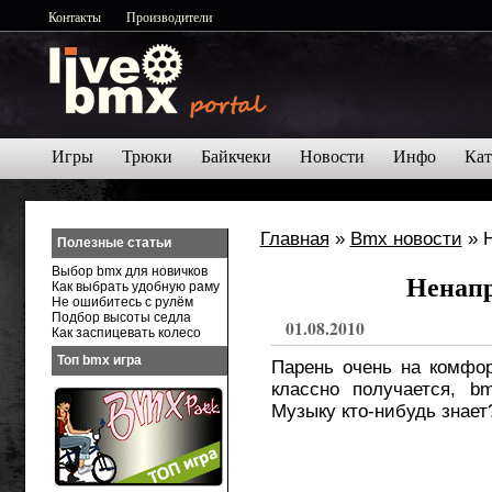
Контакты
Производители
Игры
Трюки
Байкчеки
Новости
Инфо
Кат
Главная
»
Bmx новости
» 
Полезные статьи
Выбор bmx для новичков
Ненап
Как выбрать удобную раму
Не ошибитесь с рулём
Подбор высоты седла
01.08.2010
Как заспицевать колесо
Топ bmx игра
Парень очень на комфорт
классно получается, b
Музыку кто-нибудь знает