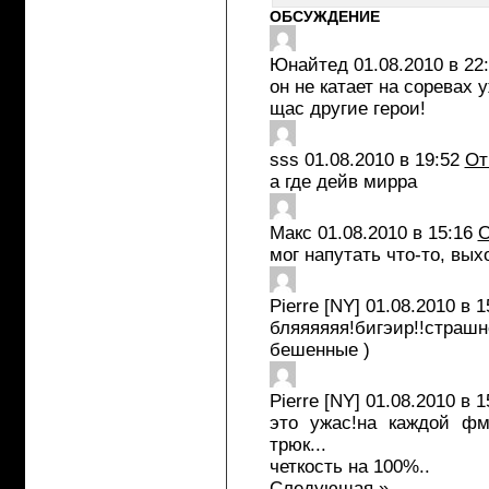
ОБСУЖДЕНИЕ
Юнайтед
01.08.2010 в 22
он не катает на соревах у
щас другие герои!
sss
01.08.2010 в 19:52
От
а где дейв мирра
Макс
01.08.2010 в 15:16
О
мог напутать что-то, вы
Pierre [NY]
01.08.2010 в 1
бляяяяяя!бигэир!!страшн
бешенные )
Pierre [NY]
01.08.2010 в 1
это ужас!на каждой фм
трюк...
четкость на 100%..
Следующая »