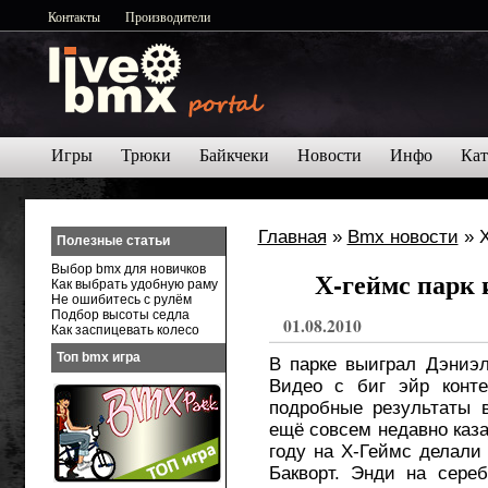
Контакты
Производители
Игры
Трюки
Байкчеки
Новости
Инфо
Кат
Главная
»
Bmx новости
» Х
Полезные статьи
Выбор bmx для новичков
Х-геймс парк 
Как выбрать удобную раму
Не ошибитесь с рулём
Подбор высоты седла
01.08.2010
Как заспицевать колесо
Топ bmx игра
В парке выиграл Дэниэл
Видео с биг эйр конт
подробные результаты 
ещё совсем недавно каз
году на Х-Геймс делали
Бакворт. Энди на сере