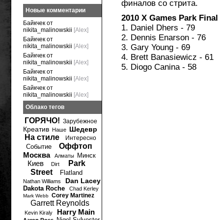
финалов со стрита.
Новые комментарии
2010 X Games Park Final
Байкчек от
1. Daniel Dhers - 79
nikita_malinowskii
[Alex]
2. Dennis Enarson - 76
Байкчек от
nikita_malinowskii
[Alex]
3. Gary Young - 69
Байкчек от
4. Brett Banasiewicz - 61
nikita_malinowskii
[Alex]
5. Diogo Canina - 58
Байкчек от
nikita_malinowskii
[Alex]
Байкчек от
nikita_malinowskii
[Alex]
Облако тегов
ГОРЯЧО!
Зарубежное
Креатив
Шедевр
Наше
На стиле
Интересно
Оффтоп
Событие
Москва
Минск
Алматы
Киев
Park
Dirt
Street
Flatland
Dan Lacey
Nathan Williams
Dakota Roche
Chad Kerley
Corey Martinez
Mark Webb
Garrett Reynolds
Harry Main
Kevin Kiraly
Nigel Sylvester