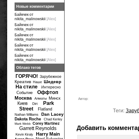
Новые комментарии
Байкчек от
nikita_malinowskii
[Alex]
Байкчек от
nikita_malinowskii
[Alex]
Байкчек от
nikita_malinowskii
[Alex]
Байкчек от
nikita_malinowskii
[Alex]
Байкчек от
nikita_malinowskii
[Alex]
Облако тегов
ГОРЯЧО!
Зарубежное
Креатив
Шедевр
Наше
На стиле
Интересно
Оффтоп
Событие
Москва
Минск
Алматы
Автор:
Киев
Park
Dirt
Street
Flatland
Теги:
Зару
Dan Lacey
Nathan Williams
Dakota Roche
Chad Kerley
Corey Martinez
Mark Webb
Добавить коммента
Garrett Reynolds
Harry Main
Kevin Kiraly
Nigel Sylvester