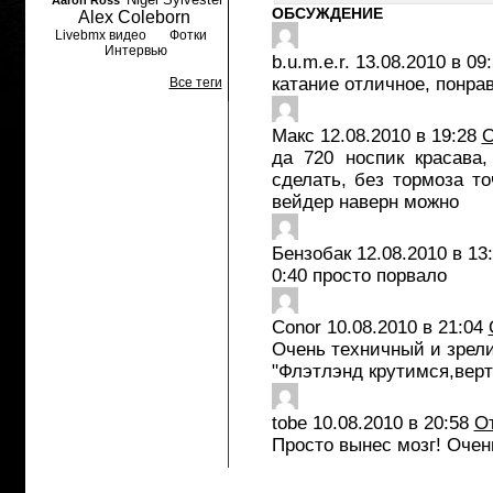
Aaron Ross
ОБСУЖДЕНИЕ
Alex Coleborn
Livebmx видео
Фотки
Интервью
b.u.m.e.r.
13.08.2010 в 09
катание отличное, понрав
Все теги
Макс
12.08.2010 в 19:28
О
да 720 носпик красава
сделать, без тормоза то
вейдер наверн можно
Бензобак
12.08.2010 в 13
0:40 просто порвало
Conor
10.08.2010 в 21:04
Очень техничный и зрел
"Флэтлэнд крутимся,вер
tobe
10.08.2010 в 20:58
О
Просто вынес мозг! Очен