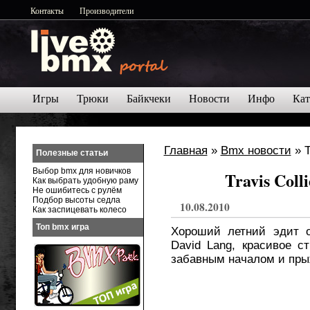
Контакты
Производители
Игры
Трюки
Байкчеки
Новости
Инфо
Кат
Главная
»
Bmx новости
» T
Полезные статьи
Выбор bmx для новичков
Travis Coll
Как выбрать удобную раму
Не ошибитесь с рулём
Подбор высоты седла
10.08.2010
Как заспицевать колесо
Топ bmx игра
Хороший летний эдит о
David Lang, красивое с
забавным началом и прыж