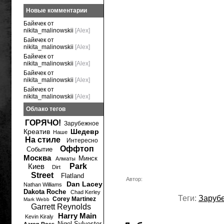
Новые комментарии
Байкчек от
nikita_malinowskii
[Alex]
Байкчек от
nikita_malinowskii
[Alex]
Байкчек от
nikita_malinowskii
[Alex]
Байкчек от
nikita_malinowskii
[Alex]
Байкчек от
nikita_malinowskii
[Alex]
Облако тегов
ГОРЯЧО!
Зарубежное
Креатив
Шедевр
Наше
На стиле
Интересно
Оффтоп
Событие
Москва
Минск
Алматы
Киев
Park
Dirt
Street
Flatland
Автор:
Dan Lacey
Nathan Williams
Dakota Roche
Chad Kerley
Теги:
Заруб
Corey Martinez
Mark Webb
Garrett Reynolds
Harry Main
Kevin Kiraly
Nigel Sylvester