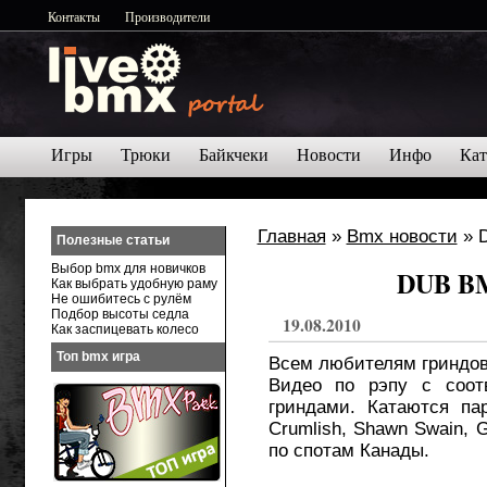
Контакты
Производители
Игры
Трюки
Байкчеки
Новости
Инфо
Кат
Главная
»
Bmx новости
» D
Полезные статьи
Выбор bmx для новичков
DUB BM
Как выбрать удобную раму
Не ошибитесь с рулём
Подбор высоты седла
19.08.2010
Как заспицевать колесо
Топ bmx игра
Всем любителям гриндов,
Видео по рэпу с соот
гриндами. Катаются па
Crumlish, Shawn Swain, 
по спотам Канады.