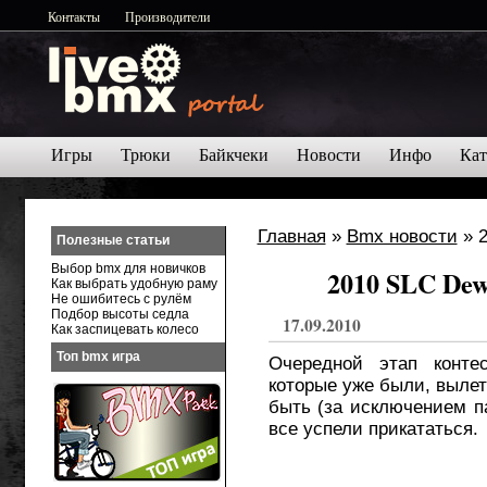
Контакты
Производители
Игры
Трюки
Байкчеки
Новости
Инфо
Кат
Главная
»
Bmx новости
» 2
Полезные статьи
Выбор bmx для новичков
2010 SLC De
Как выбрать удобную раму
Не ошибитесь с рулём
Подбор высоты седла
17.09.2010
Как заспицевать колесо
Топ bmx игра
Очередной этап конте
которые уже были, вылет
быть (за исключением па
все успели прикататься.