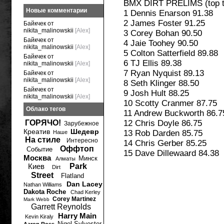
BMX DIRT PRELIMS (top twe
Новые комментарии
1 Dennis Enarson 91.38
2 James Foster 91.25
Байкчек от
nikita_malinowskii
[Alex]
3 Corey Bohan 90.50
Байкчек от
4 Jaie Toohey 90.50
nikita_malinowskii
[Alex]
5 Colton Satterfield 89.88
Байкчек от
6 TJ Ellis 89.38
nikita_malinowskii
[Alex]
7 Ryan Nyquist 89.13
Байкчек от
nikita_malinowskii
[Alex]
8 Seth Klinger 88.50
Байкчек от
9 Josh Hult 88.25
nikita_malinowskii
[Alex]
10 Scotty Cranmer 87.75
Облако тегов
11 Andrew Buckworth 86.7
ГОРЯЧО!
12 Chris Doyle 86.75
Зарубежное
Креатив
Шедевр
13 Rob Darden 85.75
Наше
На стиле
Интересно
14 Chris Gerber 85.25
Оффтоп
Событие
15 Dave Dillewaard 84.38
Москва
Минск
Алматы
Киев
Park
Dirt
Street
Flatland
Dan Lacey
Nathan Williams
Dakota Roche
Chad Kerley
Corey Martinez
Mark Webb
Garrett Reynolds
Harry Main
Kevin Kiraly
Nigel Sylvester