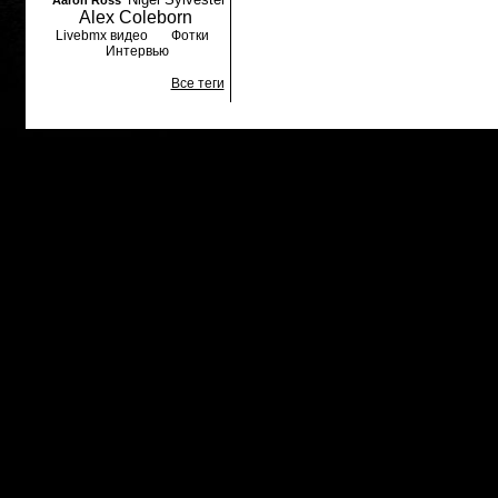
Aaron Ross
Alex Coleborn
Livebmx видео
Фотки
Интервью
Все теги