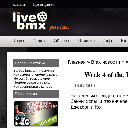
Контакты
Производители
Игры
Трюки
Байкчеки
Новости
Инфо
Кат
Главная
»
Bmx новости
» W
Полезные статьи
Выбор bmx для новичков
Week 4 of the
Как выбрать удобную раму
Не ошибитесь с рулём
Подбор высоты седла
18.09.2010
Как заспицевать колесо
Топ bmx игра
Весёленькое видео, нежё
банни хопы и техничное
Джексон и Ко.