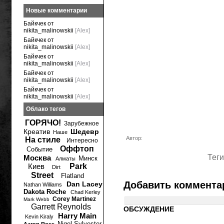
Новые комментарии
Байкчек от
nikita_malinowskii
[Alex]
Байкчек от
nikita_malinowskii
[Alex]
Байкчек от
nikita_malinowskii
[Alex]
Байкчек от
nikita_malinowskii
[Alex]
Байкчек от
nikita_malinowskii
[Alex]
Облако тегов
ГОРЯЧО!
Зарубежное
Креатив
Шедевр
Наше
Автор:
На стиле
Интересно
Оффтоп
Событие
Теги
Москва
Минск
Алматы
Киев
Park
Dirt
Street
Flatland
Добавить коммента
Dan Lacey
Nathan Williams
Dakota Roche
Chad Kerley
Corey Martinez
Mark Webb
Garrett Reynolds
ОБСУЖДЕНИЕ
Harry Main
Kevin Kiraly
Nigel Sylvester