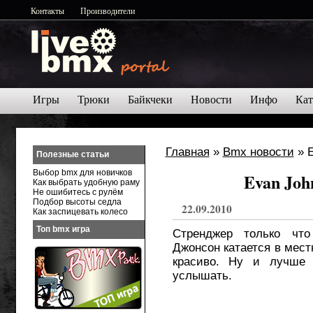
Контакты
Производители
Игры
Трюки
Байкчеки
Новости
Инфо
Кат
Главная
»
Bmx новости
» E
Полезные статьи
Выбор bmx для новичков
Evan Joh
Как выбрать удобную раму
Не ошибитесь с рулём
Подбор высоты седла
22.09.2010
Как заспицевать колесо
Топ bmx игра
Стренджер только что
Джонсон катается в мест
красиво. Ну и лучше 
услышать.