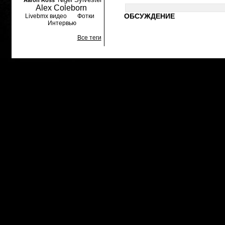
Aaron Ross
Alex Coleborn
ОБСУЖДЕНИЕ
Livebmx видео
Фотки
Интервью
Все теги