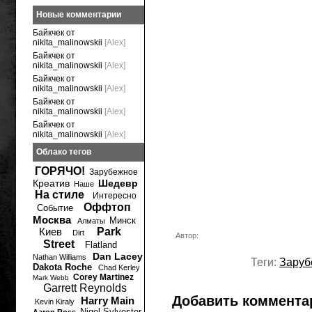
Новые комментарии
Байкчек от
nikita_malinowskii
[Alex]
Байкчек от
nikita_malinowskii
[Alex]
Байкчек от
nikita_malinowskii
[Alex]
Байкчек от
nikita_malinowskii
[Alex]
Байкчек от
nikita_malinowskii
[Alex]
Облако тегов
ГОРЯЧО!
Зарубежное
Креатив
Шедевр
Наше
На стиле
Интересно
Оффтоп
Событие
Москва
Минск
Алматы
Киев
Park
Dirt
Автор:
Street
Flatland
Dan Lacey
Nathan Williams
Теги:
Заруб
Dakota Roche
Chad Kerley
Corey Martinez
Mark Webb
Garrett Reynolds
Добавить коммента
Harry Main
Kevin Kiraly
Nigel Sylvester