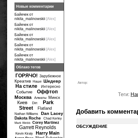
Новые комментарии
Байкчек от
nikita_malinowskii
[Alex]
Байкчек от
nikita_malinowskii
[Alex]
Байкчек от
nikita_malinowskii
[Alex]
Байкчек от
nikita_malinowskii
[Alex]
Байкчек от
nikita_malinowskii
[Alex]
Облако тегов
ГОРЯЧО!
Зарубежное
Креатив
Шедевр
Наше
Автор:
На стиле
Интересно
Оффтоп
Событие
Теги:
На
Москва
Минск
Алматы
Киев
Park
Dirt
Street
Flatland
Добавить коммента
Dan Lacey
Nathan Williams
Dakota Roche
Chad Kerley
Corey Martinez
Mark Webb
ОБСУЖДЕНИЕ
Garrett Reynolds
Harry Main
Kevin Kiraly
Nigel Sylvester