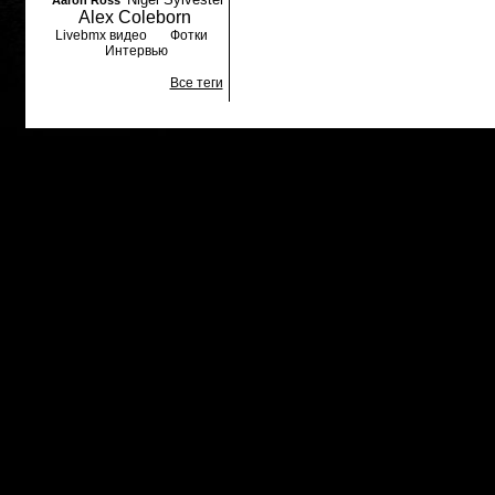
Aaron Ross
Alex Coleborn
Livebmx видео
Фотки
Интервью
Все теги