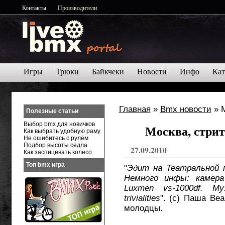
Контакты
Производители
Игры
Трюки
Байкчеки
Новости
Инфо
Кат
Главная
»
Bmx новости
» М
Полезные статьи
Выбор bmx для новичков
Москва, стрит
Как выбрать удобную раму
Не ошибитесь с рулём
Подбор высоты седла
27.09.2010
Как заспицевать колесо
Топ bmx игра
"
Эдит на Театральной п
Немного инфы: камера
Luxmen vs-1000df. Му
trivialities
". (с) Паша Be
молодцы.