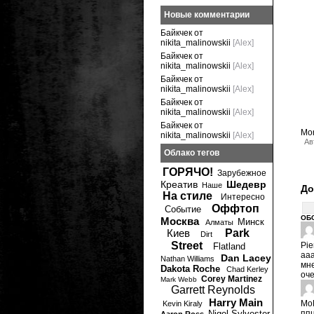
Новые комментарии
Байкчек от
nikita_malinowskii
[Alex]
Байкчек от
nikita_malinowskii
[Alex]
Байкчек от
nikita_malinowskii
[Alex]
Байкчек от
nikita_malinowskii
[Alex]
Байкчек от
Mo
nikita_malinowskii
[Alex]
Ав
Облако тегов
ГОРЯЧО!
Зарубежное
Креатив
Шедевр
Наше
До
На стиле
Интересно
Оффтоп
Событие
ОБ
Москва
Минск
Алматы
Киев
Park
Dirt
Street
Pie
Flatland
аа
Dan Lacey
Nathan Williams
мне
Dakota Roche
Chad Kerley
оче
Corey Martinez
Mark Webb
Garrett Reynolds
Harry Main
Mo
Kevin Kiraly
Nigel Sylvester
ппц