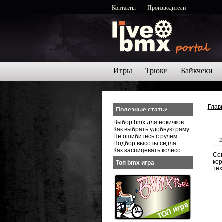
Контакты
Производители
Игры
Трюки
Байкчеки
Глав
Полезные статьи
Выбор bmx для новичков
Как выбрать удобную раму
Не ошибитесь с рулём
2
Подбор высоты седла
Как заспицевать колесо
Сов
ко
Топ bmx игра
тех