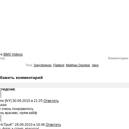
re
BMX Videos
тор:
Комментарии:
Теги:
Зарубежное
,
Flatland
,
Matthias Dandois
,
Vans
бавить комментарий
СУЖДЕНИЕ
rre [NY]
30.09.2010 в 21:25
Ответить
аааа
 очень понравилось
нь красиво, прям кайф
HcTpuK^
28.09.2010 в 16:46
Ответить
, флэт + стрит, красота!