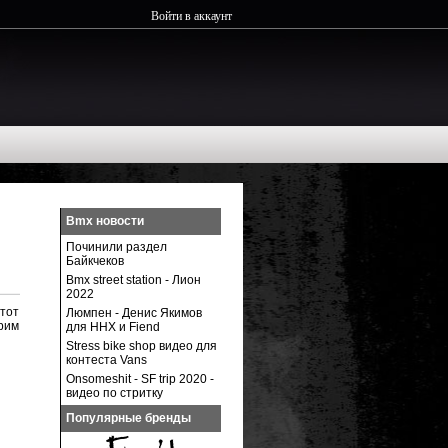
Войти в аккаунт
Bmx новости
Починили раздел
Байкчеков
Bmx street station - Лион
2022
этот
Люмпен - Денис Якимов
рим
для ННХ и Fiend
Stress bike shop видео для
контеста Vans
Onsomeshit - SF trip 2020 -
видео по стритку
Популярные бренды