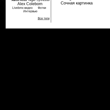
Aaron Ross
Сочная картинка
Alex Coleborn
Livebmx видео
Фотки
Интервью
Все теги