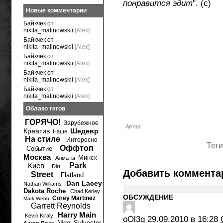
понравится эдит
". (с)
Новые комментарии
Байкчек от
nikita_malinowskii
[Alex]
Байкчек от
nikita_malinowskii
[Alex]
Байкчек от
nikita_malinowskii
[Alex]
Байкчек от
nikita_malinowskii
[Alex]
Байкчек от
nikita_malinowskii
[Alex]
Облако тегов
ГОРЯЧО!
Зарубежное
Автор:
Креатив
Шедевр
Наше
На стиле
Интересно
Теги
Оффтоп
Событие
Москва
Минск
Алматы
Киев
Park
Dirt
Добавить коммента
Street
Flatland
Dan Lacey
Nathan Williams
Dakota Roche
Chad Kerley
ОБСУЖДЕНИЕ
Corey Martinez
Mark Webb
Garrett Reynolds
Harry Main
Kevin Kiraly
oOl3g
29.09.2010 в 16:28
Nigel Sylvester