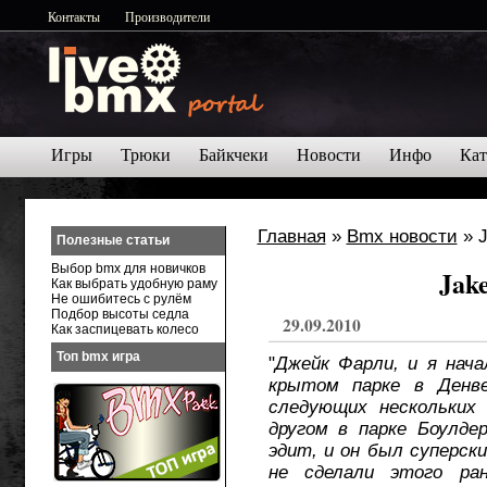
Контакты
Производители
Игры
Трюки
Байкчеки
Новости
Инфо
Кат
Главная
»
Bmx новости
» J
Полезные статьи
Выбор bmx для новичков
Jake
Как выбрать удобную раму
Не ошибитесь с рулём
Подбор высоты седла
29.09.2010
Как заспицевать колесо
Топ bmx игра
"
Джейк Фарли, и я нач
крытом парке в Денв
следующих нескольких
другом в парке Боулдер
эдит, и он был суперск
не сделали этого ра