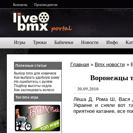
Контакты
Производители
Игры
Трюки
Байкчеки
Новости
Инфо
Кат
Главная
»
Bmx новости
» В
Полезные статьи
Выбор bmx для новичков
Воронежцы т
Как выбрать удобную раму
Не ошибитесь с рулём
Подбор высоты седла
30.09.2010
Как заспицевать колесо
Топ bmx игра
Лёша Д, Рома Ш, Вася 
Украине и сняли вот т
приятное катание, все п