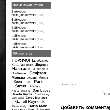
Новые комментарии
Байкчек от
nikita_malinowskii
[Alex]
Байкчек от
nikita_malinowskii
[Alex]
Байкчек от
nikita_malinowskii
[Alex]
Байкчек от
nikita_malinowskii
[Alex]
Байкчек от
nikita_malinowskii
[Alex]
Облако тегов
ГОРЯЧО!
Зарубежное
Креатив
Шедевр
Наше
На стиле
Интересно
Оффтоп
Событие
Москва
Минск
Алматы
Киев
Park
Dirt
Автор:mem
Street
Flatland
Dan Lacey
Nathan Williams
Теги
Dakota Roche
Chad Kerley
Corey Martinez
Mark Webb
Garrett Reynolds
Harry Main
Добавить коммента
Kevin Kiraly
Nigel Sylvester