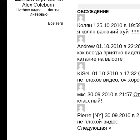
Aaron Ross
Alex Coleborn
Livebmx видео
Фотки
ОБСУЖДЕНИЕ
Интервью
Все теги
Колян !
25.10.2010 в 19:5
я колян ванючий хуй !!!!!!
Andrew
01.10.2010 в 22:2
как всегда приятно виде
катание на высоте
KiSeL
01.10.2010 в 17:32
не плохое видео, оч хор
мкс
30.09.2010 в 21:57
От
классный!
Pierre [NY]
30.09.2010 в 2
не плохой видос
Следующая »