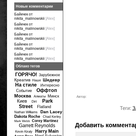
Новые комментарии
Байкчек от
nikita_malinowskii
[Alex]
Байкчек от
nikita_malinowskii
[Alex]
Байкчек от
nikita_malinowskii
[Alex]
Байкчек от
nikita_malinowskii
[Alex]
Байкчек от
nikita_malinowskii
[Alex]
Облако тегов
ГОРЯЧО!
Зарубежное
Креатив
Шедевр
Наше
На стиле
Интересно
Оффтоп
Событие
Москва
Минск
Алматы
Автор:
Киев
Park
Dirt
Street
Flatland
Теги:
З
Dan Lacey
Nathan Williams
Dakota Roche
Chad Kerley
Corey Martinez
Mark Webb
Добавить коммента
Garrett Reynolds
Harry Main
Kevin Kiraly
Nigel Sylvester