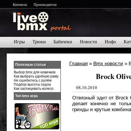
Контакты
Производители
Игры
Трюки
Байкчеки
Новости
Инфо
Кат
Главная
»
Bmx новости
» B
Полезные статьи
Выбор bmx для новичков
Brock Olive
Как выбрать удобную раму
Не ошибитесь с рулём
Подбор высоты седла
08.10.2010
Как заспицевать колесо
Топ bmx игра
Отвязный эдит от Brock 
делает конечно не толь
гринды и крутые комбин