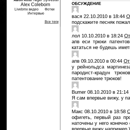
Aaron Ross
ОБСУЖДЕНИЕ
Alex Coleborn
Livebmx видео
Фотки
Интервью
вася
22.10.2010 в 18:44
О
подскажите песняк пожал
Все теги
лол
10.10.2010 в 18:24
От
апв еси трюки патенто
кататься не будешь имет
апв
09.10.2010 в 00:44
От
у рейнольдса мартинез
пародист-крадун трюко
патентование трюков!
Bumer
08.10.2010 в 21:14
Я сам впервые вижу, у п
Макс
08.10.2010 в 18:58
О
офигеть, первый раз пр
наточены у него конечно
впервые вижу например 