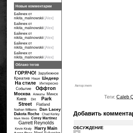
Новые комментарии
Байкчек от
nikita_malinowskii
[Alex]
Байкчек от
nikita_malinowskii
[Alex]
Байкчек от
nikita_malinowskii
[Alex]
Байкчек от
nikita_malinowskii
[Alex]
Байкчек от
nikita_malinowskii
[Alex]
Облако тегов
ГОРЯЧО!
Зарубежное
Креатив
Шедевр
Наше
На стиле
Интересно
Автор:mem
Оффтоп
Событие
Москва
Минск
Алматы
Теги:
Caleb 
Киев
Park
Dirt
Street
Flatland
Dan Lacey
Nathan Williams
Добавить коммента
Dakota Roche
Chad Kerley
Corey Martinez
Mark Webb
Garrett Reynolds
ОБСУЖДЕНИЕ
Harry Main
Kevin Kiraly
Nigel Sylvester