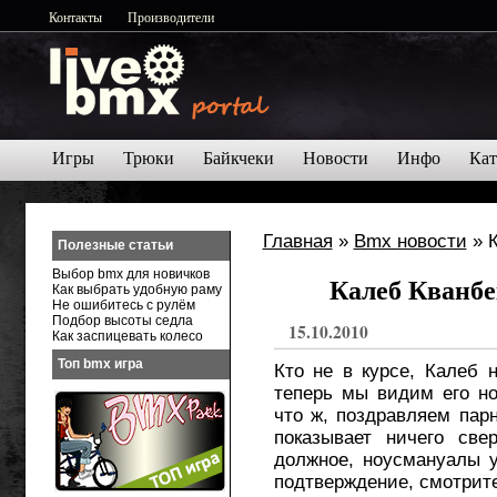
Контакты
Производители
Игры
Трюки
Байкчеки
Новости
Инфо
Кат
Главная
»
Bmx новости
» К
Полезные статьи
Выбор bmx для новичков
Калеб Кванбе
Как выбрать удобную раму
Не ошибитесь с рулём
Подбор высоты седла
15.10.2010
Как заспицевать колесо
Топ bmx игра
Кто не в курсе, Калеб 
теперь мы видим его н
что ж, поздравляем парн
показывает ничего све
должное, ноусмануалы у
подтверждение, смотрите