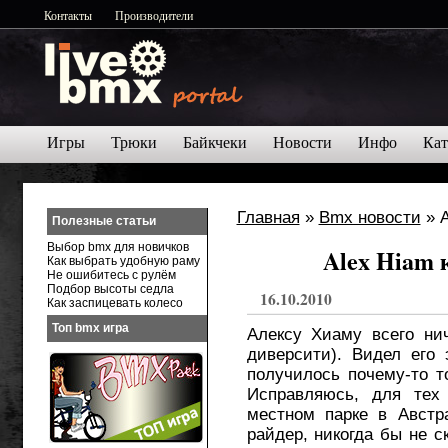
Контакты
Производители
Игры
Трюки
Байкчеки
Новости
Инфо
Кат
Главная
»
Bmx новости
» A
Полезные статьи
Выбор bmx для новичков
Alex Hiam к
Как выбрать удобную раму
Не ошибитесь с рулём
Подбор высоты седла
16.10.2010
Как заспицевать колесо
Топ bmx игра
Алексу Хиаму всего ни
диверсити). Видел его 
получилось почему-то т
Исправляюсь, для тех 
местном парке в Австр
райдер, никогда бы не с