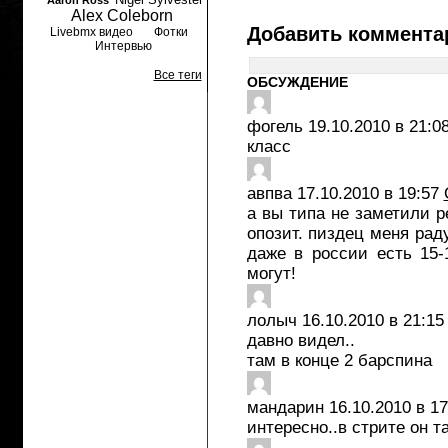
Aaron Ross
Alex Coleborn
Добавить коммента
Livebmx видео
Фотки
Интервью
Все теги
ОБСУЖДЕНИЕ
фогель
19.10.2010 в 21:0
класс
авпва
17.10.2010 в 19:57
а вы типа не заметили р
опозит. пиздец меня рад
даже в россии есть 15-
могут!
лолыч
16.10.2010 в 21:15
давно видел..
там в конце 2 барспина
мандарин
16.10.2010 в 17
интересно..в стрите он т