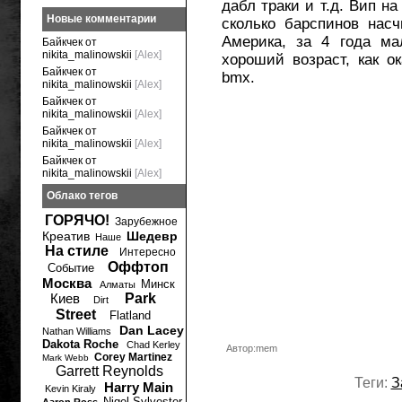
дабл траки и т.д. Вип н
Новые комментарии
сколько барспинов нас
Америка, за 4 года ма
Байкчек от
nikita_malinowskii
[Alex]
хороший возраст, как о
Байкчек от
bmx.
nikita_malinowskii
[Alex]
Байкчек от
nikita_malinowskii
[Alex]
Байкчек от
nikita_malinowskii
[Alex]
Байкчек от
nikita_malinowskii
[Alex]
Облако тегов
ГОРЯЧО!
Зарубежное
Креатив
Шедевр
Наше
На стиле
Интересно
Оффтоп
Событие
Москва
Минск
Алматы
Киев
Park
Dirt
Street
Flatland
Dan Lacey
Nathan Williams
Dakota Roche
Chad Kerley
Автор:mem
Corey Martinez
Mark Webb
Garrett Reynolds
Теги:
З
Harry Main
Kevin Kiraly
Nigel Sylvester