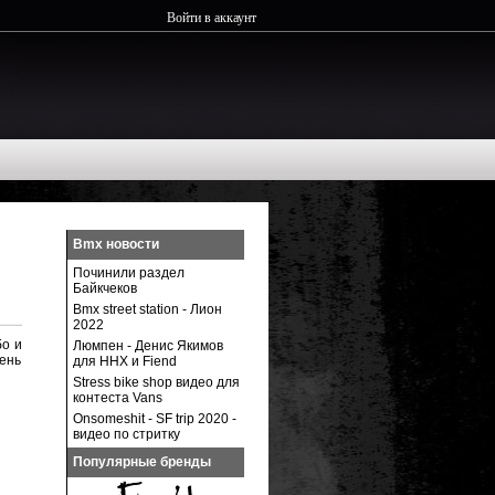
Войти в аккаунт
Bmx новости
Починили раздел
Байкчеков
Bmx street station - Лион
2022
бо и
Люмпен - Денис Якимов
ень
для ННХ и Fiend
Stress bike shop видео для
контеста Vans
Onsomeshit - SF trip 2020 -
видео по стритку
Популярные бренды