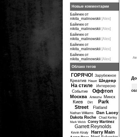
Новые комментарии
Байкчек от
nikita_malinowskii
[Alex]
Байкчек от
nikita_malinowskii
[Alex]
Байкчек от
nikita_malinowskii
[Alex]
Байкчек от
nikita_malinowskii
[Alex]
Байкчек от
Ав
nikita_malinowskii
[Alex]
Облако тегов
ГОРЯЧО!
Зарубежное
До
Креатив
Шедевр
Наше
На стиле
Интересно
Оффтоп
Событие
ОБ
Москва
Минск
Алматы
Киев
Park
Dirt
Street
Flatland
Dan Lacey
Nathan Williams
Dakota Roche
Chad Kerley
Corey Martinez
Mark Webb
Garrett Reynolds
Harry Main
Kevin Kiraly
Nigel Sylvester