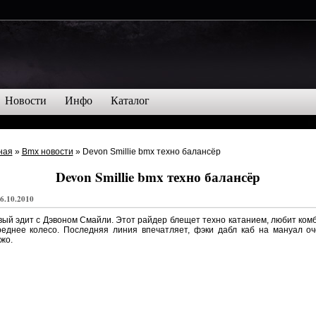
Новости
Инфо
Каталог
ная
»
Bmx новости
» Devon Smillie bmx техно балансёр
Devon Smillie bmx техно балансёр
6.10.2010
ый эдит с Дэвоном Смайли. Этот райдер блещет техно катанием, любит ком
реднее колесо. Последняя линия впечатляет, фэки дабл каб на мануал оч
жо.