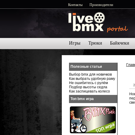
Контакты
Производители
Игры
Трюки
Байкчеки
Глав
Полезные статьи
Выбор bmx для новичков
Как выбрать удобную раму
Не ошибитесь с рулём
2
Подбор высоты седла
Как заспицевать колесо
Нов
пе
Топ bmx игра
све