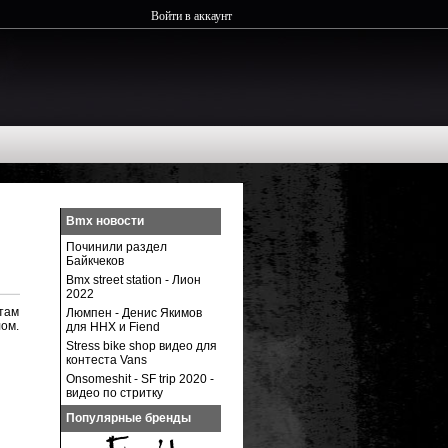
Войти в аккаунт
Bmx новости
Починили раздел
Байкчеков
Bmx street station - Лион
2022
отам
Люмпен - Денис Якимов
лом.
для ННХ и Fiend
Stress bike shop видео для
контеста Vans
Onsomeshit - SF trip 2020 -
видео по стритку
Популярные бренды