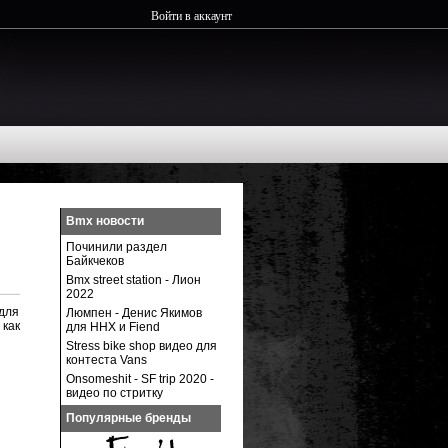
Войти в аккаунт
Bmx новости
Починили раздел
Байкчеков
Bmx street station - Лион
2022
для
Люмпен - Денис Якимов
как
для ННХ и Fiend
Stress bike shop видео для
контеста Vans
Onsomeshit - SF trip 2020 -
видео по стритку
Популярные бренды