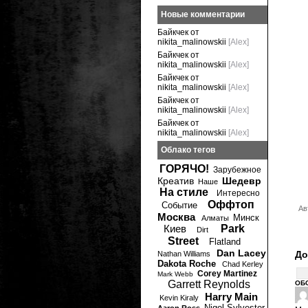
Новые комментарии
Байкчек от
nikita_malinowskii
[Alex]
Байкчек от
nikita_malinowskii
[Alex]
Байкчек от
nikita_malinowskii
[Alex]
Байкчек от
nikita_malinowskii
[Alex]
Байкчек от
nikita_malinowskii
[Alex]
Облако тегов
ГОРЯЧО!
Зарубежное
Креатив
Шедевр
Наше
На стиле
Интересно
Оффтоп
Событие
Ав
Москва
Минск
Алматы
Киев
Park
Dirt
Street
Flatland
Dan Lacey
До
Nathan Williams
Dakota Roche
Chad Kerley
Corey Martinez
Mark Webb
Garrett Reynolds
ОБ
Harry Main
Kevin Kiraly
Nigel Sylvester