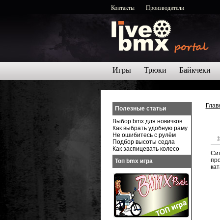
Контакты
Производители
Игры
Трюки
Байкчеки
Глав
Полезные статьи
Выбор bmx для новичков
Как выбрать удобную раму
Не ошибитесь с рулём
2
Подбор высоты седла
Как заспицевать колесо
Си
пр
Топ bmx игра
кат