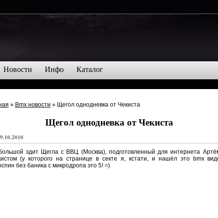
Новости
Инфо
Каталог
ная
»
Bmx новости
» Щегол однодневка от Чекиста
Щегол однодневка от Чекиста
9.10.2010
большой эдит Щегла с ВВЦ (Москва), подготовленный для интернета Артё
истом (у которого на странице в секте я, кстати, и нашёл это bmx вид
спин без баника с микродропа это 5! =)