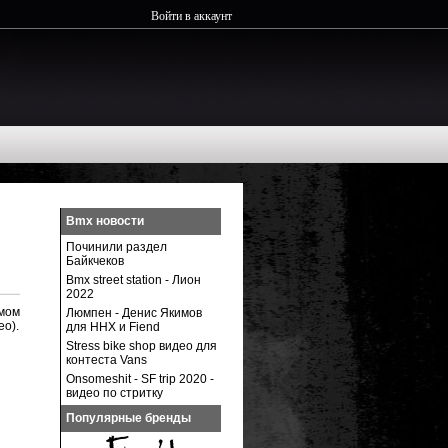
Войти в аккаунт
Bmx новости
Починили раздел
Байкчеков
Bmx street station - Лион
2022
мом
Люмпен - Денис Якимов
ео).
для ННХ и Fiend
Stress bike shop видео для
контеста Vans
Onsomeshit - SF trip 2020 -
видео по стритку
Популярные бренды