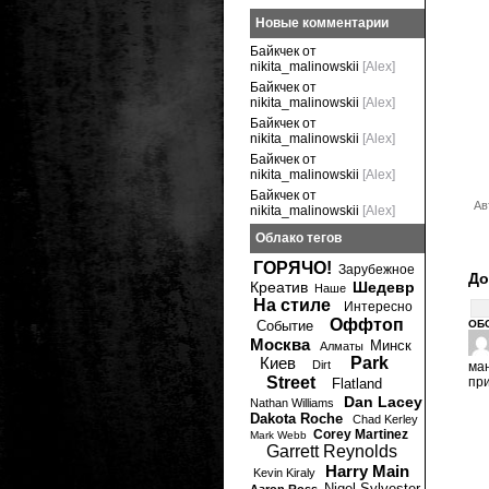
Новые комментарии
Байкчек от
nikita_malinowskii
[Alex]
Байкчек от
nikita_malinowskii
[Alex]
Байкчек от
nikita_malinowskii
[Alex]
Байкчек от
nikita_malinowskii
[Alex]
Байкчек от
Ав
nikita_malinowskii
[Alex]
Облако тегов
ГОРЯЧО!
Зарубежное
До
Креатив
Шедевр
Наше
На стиле
Интересно
Оффтоп
Событие
ОБ
Москва
Минск
Алматы
Киев
Park
Dirt
ма
Street
при
Flatland
Dan Lacey
Nathan Williams
Dakota Roche
Chad Kerley
Corey Martinez
Mark Webb
Garrett Reynolds
Harry Main
Kevin Kiraly
Nigel Sylvester