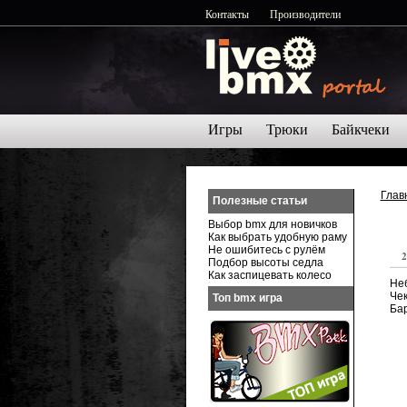
Контакты
Производители
Игры
Трюки
Байкчеки
Глав
Полезные статьи
Выбор bmx для новичков
Как выбрать удобную раму
Не ошибитесь с рулём
2
Подбор высоты седла
Как заспицевать колесо
Не
Чек
Топ bmx игра
Бар