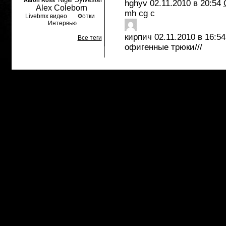
Aaron Ross
hghyv
02.11.2010 в 20:54
Alex Coleborn
mh cg c
Livebmx видео
Фотки
Интервью
кирпич
02.11.2010 в 16:54
Все теги
офигенные трюки///