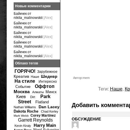
Новые комментарии
Байкчек от
nikita_malinowskii
[Alex]
Байкчек от
nikita_malinowskii
[Alex]
Байкчек от
nikita_malinowskii
[Alex]
Байкчек от
nikita_malinowskii
[Alex]
Байкчек от
nikita_malinowskii
[Alex]
Облако тегов
ГОРЯЧО!
Зарубежное
Креатив
Шедевр
Наше
Автор:mem
На стиле
Интересно
Оффтоп
Событие
Теги:
Наше
,
Кр
Москва
Минск
Алматы
Киев
Park
Dirt
Street
Flatland
Добавить коммента
Dan Lacey
Nathan Williams
Dakota Roche
Chad Kerley
Corey Martinez
Mark Webb
ОБСУЖДЕНИЕ
Garrett Reynolds
Harry Main
Kevin Kiraly
Nigel Sylvester