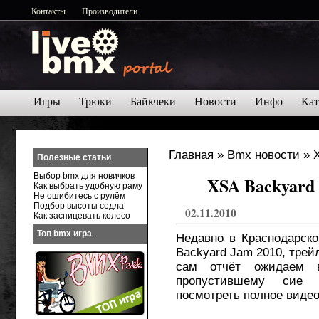
Контакты
Производители
Игры
Трюки
Байкчеки
Новости
Инфо
Кат
Главная
»
Bmx новости
» X
Полезные статьи
Выбор bmx для новичков
XSA Backyard 
Как выбрать удобную раму
Не ошибитесь с рулём
Подбор высоты седла
02.11.2010
Как заспицевать колесо
Топ bmx игра
Недавно в Краснодарск
Backyard Jam 2010, трей
сам отчёт ожидаем в
пропустившему сие м
посмотреть полное видео