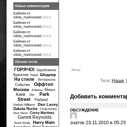
Новые комментарии
Байкчек от
nikita_malinowskii
[Alex]
Байкчек от
nikita_malinowskii
[Alex]
Байкчек от
nikita_malinowskii
[Alex]
Байкчек от
nikita_malinowskii
[Alex]
Байкчек от
nikita_malinowskii
[Alex]
Облако тегов
ГОРЯЧО!
Зарубежное
Автор:
Креатив
Шедевр
Наше
На стиле
Интересно
Теги:
Наше
,
Оффтоп
Событие
Москва
Минск
Алматы
Киев
Park
Dirt
Добавить коммента
Street
Flatland
Dan Lacey
Nathan Williams
Dakota Roche
Chad Kerley
ОБСУЖДЕНИЕ
Corey Martinez
Mark Webb
Garrett Reynolds
Harry Main
знаток
23.11.2010 в 05:23
Kevin Kiraly
Nigel Sylvester