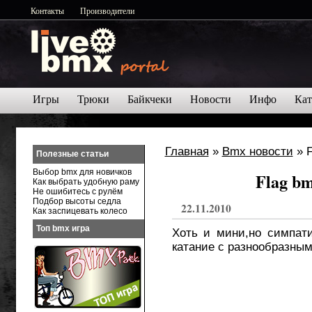
Контакты
Производители
Игры
Трюки
Байкчеки
Новости
Инфо
Кат
Главная
»
Bmx новости
» F
Полезные статьи
Выбор bmx для новичков
Flag b
Как выбрать удобную раму
Не ошибитесь с рулём
Подбор высоты седла
22.11.2010
Как заспицевать колесо
Топ bmx игра
Хоть и мини,но симпат
катание с разнообразны