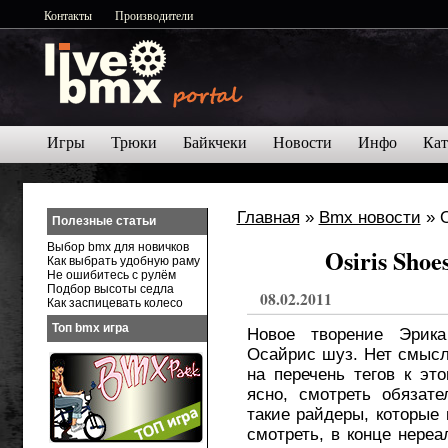
Контакты
Производители
Игры
Трюки
Байкчеки
Новости
Инфо
Кат
Главная
»
Bmx новости
» O
Полезные статьи
Выбор bmx для новичков
Osiris Shoe
Как выбрать удобную раму
Не ошибитесь с рулём
Подбор высоты седла
08.02.2011
Как заспицевать колесо
Топ bmx игра
Новое творение Эрик
Осайрис шуз. Нет смысл
на перечень тегов к эт
ясно, смотреть обязате
такие райдеры, которые 
смотреть, в конце нереа