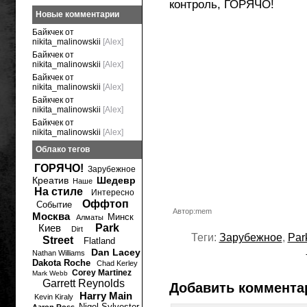
контроль, ГОРЯЧО!
Новые комментарии
Байкчек от
nikita_malinowskii
[Alex]
Байкчек от
nikita_malinowskii
[Alex]
Байкчек от
nikita_malinowskii
[Alex]
Байкчек от
nikita_malinowskii
[Alex]
Байкчек от
nikita_malinowskii
[Alex]
Облако тегов
ГОРЯЧО!
Зарубежное
Креатив
Шедевр
Наше
На стиле
Интересно
Оффтоп
Событие
Автор:mem
Москва
Минск
Алматы
Киев
Park
Dirt
Теги:
Зарубежное
,
Par
Street
Flatland
Dan Lacey
Nathan Williams
Dakota Roche
Chad Kerley
Corey Martinez
Mark Webb
Garrett Reynolds
Добавить коммента
Harry Main
Kevin Kiraly
Nigel Sylvester