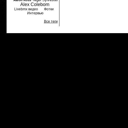
Aaron Ross
Alex Coleborn
Livebmx видео
Фотки
Интервью
Все теги