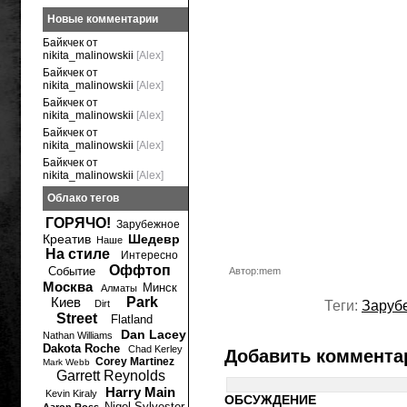
Новые комментарии
Байкчек от
nikita_malinowskii
[Alex]
Байкчек от
nikita_malinowskii
[Alex]
Байкчек от
nikita_malinowskii
[Alex]
Байкчек от
nikita_malinowskii
[Alex]
Байкчек от
nikita_malinowskii
[Alex]
Облако тегов
ГОРЯЧО!
Зарубежное
Креатив
Шедевр
Наше
На стиле
Интересно
Оффтоп
Событие
Автор:mem
Москва
Минск
Алматы
Киев
Park
Dirt
Теги:
Заруб
Street
Flatland
Dan Lacey
Nathan Williams
Dakota Roche
Chad Kerley
Добавить коммента
Corey Martinez
Mark Webb
Garrett Reynolds
Harry Main
Kevin Kiraly
ОБСУЖДЕНИЕ
Nigel Sylvester