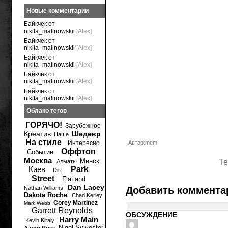
Новые комментарии
Байкчек от
nikita_malinowskii
[Alex]
Байкчек от
nikita_malinowskii
[Alex]
Байкчек от
nikita_malinowskii
[Alex]
Байкчек от
nikita_malinowskii
[Alex]
Байкчек от
nikita_malinowskii
[Alex]
Облако тегов
ГОРЯЧО!
Зарубежное
Креатив
Шедевр
Наше
На стиле
Интересно
Автор:mem
Оффтоп
Событие
Москва
Минск
Те
Алматы
Киев
Park
Dirt
Street
Flatland
Dan Lacey
Nathan Williams
Добавить коммента
Dakota Roche
Chad Kerley
Corey Martinez
Mark Webb
Garrett Reynolds
ОБСУЖДЕНИЕ
Harry Main
Kevin Kiraly
Nigel Sylvester