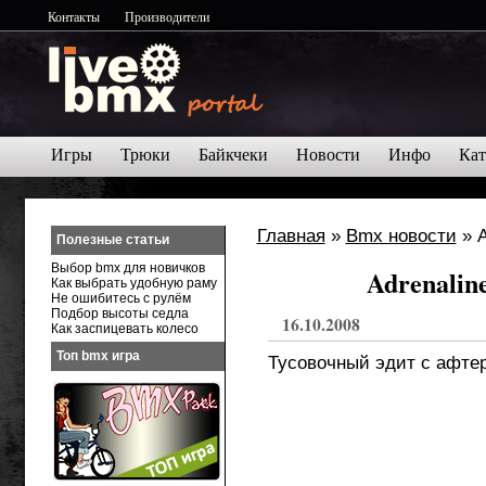
Контакты
Производители
Игры
Трюки
Байкчеки
Новости
Инфо
Кат
Главная
»
Bmx новости
» A
Полезные статьи
Выбор bmx для новичков
Adrenalin
Как выбрать удобную раму
Не ошибитесь с рулём
Подбор высоты седла
16.10.2008
Как заспицевать колесо
Топ bmx игра
Тусовочный эдит с афтер