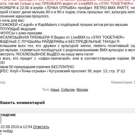
рта, так же только у нас ПРЕМЬЕРА видео от LiveBMX.ru «STAY TOGETHER»!
 НОЯБРЯ в 22:00 в клубе «ТОЧКА ОТРЫВА» пройдет RETRO ВМХ PARTY, те
орой станет диско музыка 80-х и 90-х годов, стиль прошлых лет, культура хип
клонение идеалам прошлого.
 ночь для вас:
СКЖОКЕЙ «Седой» и RapMakers с подборкой лучших хитов ретро-музыки
ППУЮЩшЕ ведущие
НКУРСЫ с алко-призами
! ЭКСКЛЮЗшВНАЯ ПРЕМЬЕРА !!! Видео от LiveBMX.ru «STAY TOGETHER»
! ОБЩЕНшЕ С ЛУЧШшМш РАЙДЕРАМш и БЕСПРЕДЕЛЬНЫЕ ТАНЦЫ !!!
иглашаем всех тех, кто дружен с культурой хиппи, любить позитивный за
ро музыки, стремиться пообщаться с родоначальниками ВМХ культуры и же
смотреть ?­КСКЛЮЗшВНОЕ ВшДЕО на нашу мега пати!
я всех, кто придет с «афро-прической» или в соответствующем парике В
EE!
рвым 50 пришедшим горючее БЕСПЛАТНО.
ЕС: Клуб «Точка отрыва» / Кутузовский проспект 36, корп. 13, стр. 3" (с)
тор:
Комментарии: 
Теги:
Наше
,
Событие
,
Москва
бавить комментарий
СУЖДЕНИЕ
22.09.2010 в 12:54
Ответить
я пойду