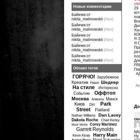
спо
Новые комментарии
29
кот
Байкчек от
по
nikita_malinowskii
[Alex]
Всю
Байкчек от
Дш
nikita_malinowskii
[Alex]
Хш
КО
Байкчек от
!!
nikita_malinowskii
[Alex]
!!
Байкчек от
Пр
nikita_malinowskii
[Alex]
рет
Байкчек от
по
nikita_malinowskii
[Alex]
Дл
FR
Облако тегов
Пе
АДР
ГОРЯЧО!
Зарубежное
Креатив
Шедевр
Наше
Ав
На стиле
Интересно
Оффтоп
Событие
Москва
Минск
Алматы
Киев
Park
Dirt
До
Street
Flatland
Dan Lacey
Nathan Williams
Dakota Roche
ОБ
Chad Kerley
Corey Martinez
Mark Webb
Garrett Reynolds
kjkj
Harry Main
Kevin Kiraly
Ну 
Nigel Sylvester