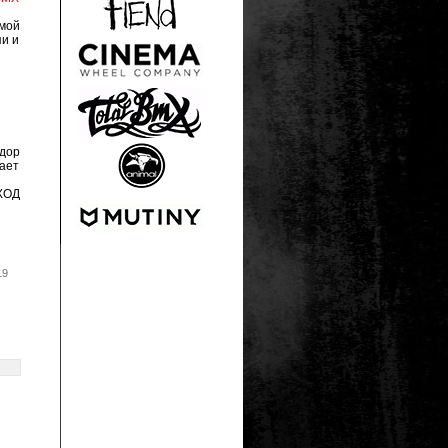
мой
пи и
дор
лает
ХОД
19