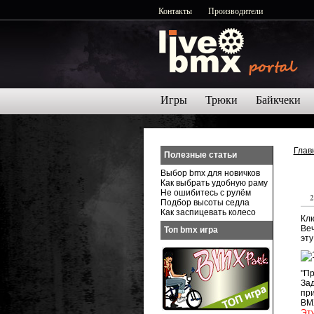
Контакты
Производители
Игры
Трюки
Байкчеки
Глав
Полезные статьи
Выбор bmx для новичков
Как выбрать удобную раму
Не ошибитесь с рулём
2
Подбор высоты седла
Как заспицевать колесо
Клю
Веч
Топ bmx игра
эту
"Пр
За
при
ВМХ
Эт