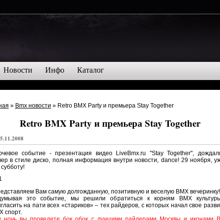
Новости
Инфо
Каталог
ная
»
Bmx новости
» Retro BMX Party и премьера Stay Together
Retro BMX Party и премьера Stay Together
5.11.2008
чевое событие - презентация видео LiveBmx.ru "Stay Together", дождал
ер в стиле диско, полная информация внутри новости, dance! 29 ноября, у
 субботу!
едставляем Вам самую долгожданную, позитивную и веселую ВМХ вечеринку!
думывая это событие, мы решили обратиться к корням ВМХ культур
гласить на пати всех «стариков» – тех райдеров, с которых начал свое разв
 спорт.
у ночь вы проведете бок обок с лучшими райдерами Москвы и иконами 