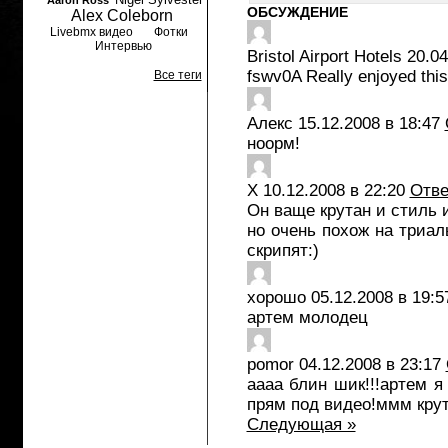
Aaron Ross
ОБСУЖДЕНИЕ
Alex Coleborn
Livebmx видео
Фотки
Интервью
Bristol Airport Hotels
20.04
fswv0A Really enjoyed this
Все теги
Алекс
15.12.2008 в 18:47
ноорм!
Х
10.12.2008 в 22:20
Отве
Он ваще крутан и стиль и
но очень похож на триал
скрипят:)
хорошо
05.12.2008 в 19:5
артем молодец
pomor
04.12.2008 в 23:17
аааа блин шик!!!артем я
прям под видео!ммм крут
Следующая »