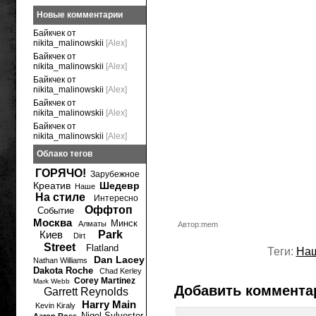
Новые комментарии
Байкчек от
nikita_malinowskii
[Alex]
Байкчек от
nikita_malinowskii
[Alex]
Байкчек от
nikita_malinowskii
[Alex]
Байкчек от
nikita_malinowskii
[Alex]
Байкчек от
nikita_malinowskii
[Alex]
Облако тегов
ГОРЯЧО!
Зарубежное
Креатив
Шедевр
Наше
На стиле
Интересно
Оффтоп
Событие
Москва
Минск
Алматы
Автор:mem
Киев
Park
Dirt
Street
Flatland
Теги:
На
Dan Lacey
Nathan Williams
Dakota Roche
Chad Kerley
Corey Martinez
Mark Webb
Добавить коммента
Garrett Reynolds
Harry Main
Kevin Kiraly
Nigel Sylvester