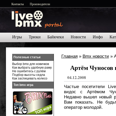
Контакты
Производители
Игры
Трюки
Байкчеки
Новости
Инфо
Кат
Главная
»
Bmx новости
» А
Полезные статьи
Выбор bmx для новичков
Артём Чуносов 
Как выбрать удобную раму
Не ошибитесь с рулём
Подбор высоты седла
04.12.2008
Как заспицевать колесо
Топ bmx игра
Частые посетители Liv
видос с Артёмом Чун
Недавно вышел новый р
Вам показать. Не будь
оператор молодой.