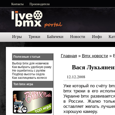
Контакты
Производители
Игры
Трюки
Байкчеки
Новости
Инфо
Кат
Главная
»
Bmx новости
» В
Полезные статьи
Выбор bmx для новичков
Вася Лукьянен
Как выбрать удобную раму
Не ошибитесь с рулём
Подбор высоты седла
12.12.2008
Как заспицевать колесо
Топ bmx игра
Уже который по счёту bm
bmx трюки в его исполн
Украине bmx развивается
в России. Жалко тольк
оставляет желать лучшег
хорошую камеру.