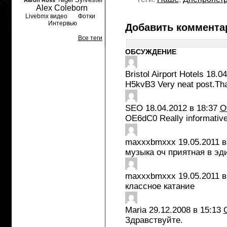
Aaron Ross
Alex Coleborn
Livebmx видео
Фотки
Интервью
Добавить коммента
Все теги
ОБСУЖДЕНИЕ
Bristol Airport Hotels
18.04
H5kvB3 Very neat post.Tha
SEO
18.04.2012 в 18:37
О
OE6dC0 Really informative b
maxxxbmxxx
19.05.2011 в
музыка оч приятная в эд
maxxxbmxxx
19.05.2011 в
классное катание
Maria
29.12.2008 в 15:13
Здравствуйте.