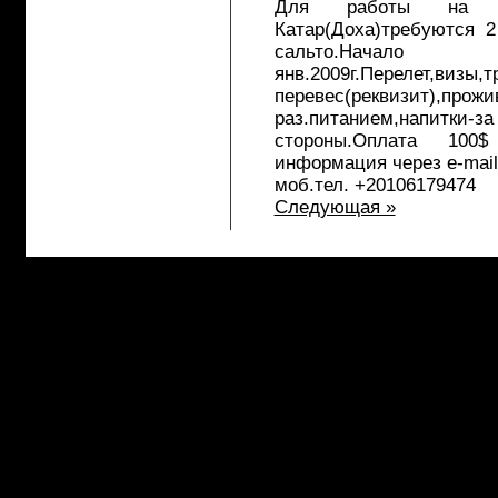
Для работы на 
Катар(Доха)требуются 
сальто.
янв.2009г.Перелет,в
перевес(реквизит
раз.питанием,нап
стороны.Оплата 100
информация через e-mai
моб.тел. +20106179474
Следующая »