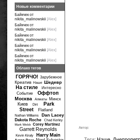
Новые комментарии
Байкчек от
nikita_malinowskii
[Alex]
Байкчек от
nikita_malinowskii
[Alex]
Байкчек от
nikita_malinowskii
[Alex]
Байкчек от
nikita_malinowskii
[Alex]
Байкчек от
nikita_malinowskii
[Alex]
Облако тегов
ГОРЯЧО!
Зарубежное
Креатив
Шедевр
Наше
На стиле
Интересно
Оффтоп
Событие
Москва
Минск
Алматы
Киев
Park
Dirt
Street
Flatland
Dan Lacey
Nathan Williams
Dakota Roche
Chad Kerley
Corey Martinez
Mark Webb
Автор:
Garrett Reynolds
Harry Main
Kevin Kiraly
Теги:
Наше
,
Днепропетр
Nigel Sylvester