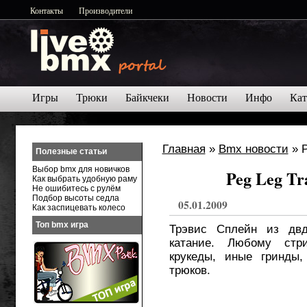
Контакты
Производители
Игры
Трюки
Байкчеки
Новости
Инфо
Кат
Главная
»
Bmx новости
» P
Полезные статьи
Выбор bmx для новичков
Peg Leg Tra
Как выбрать удобную раму
Не ошибитесь с рулём
Подбор высоты седла
05.01.2009
Как заспицевать колесо
Топ bmx игра
Трэвис Сплейн из двд
катание. Любому стр
крукеды, иные гринды
трюков.