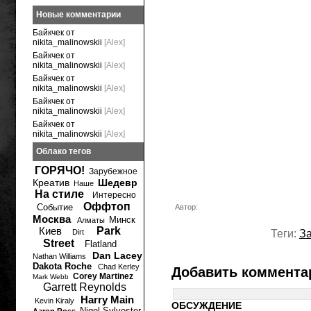
Новые комментарии
Байкчек от
nikita_malinowskii
[Alex]
Байкчек от
nikita_malinowskii
[Alex]
Байкчек от
nikita_malinowskii
[Alex]
Байкчек от
nikita_malinowskii
[Alex]
Байкчек от
nikita_malinowskii
[Alex]
Облако тегов
ГОРЯЧО!
Зарубежное
Креатив
Шедевр
Наше
На стиле
Интересно
Оффтоп
Событие
Автор:
Москва
Минск
Алматы
Киев
Park
Dirt
Теги:
З
Street
Flatland
Dan Lacey
Nathan Williams
Dakota Roche
Chad Kerley
Добавить коммента
Corey Martinez
Mark Webb
Garrett Reynolds
Harry Main
Kevin Kiraly
ОБСУЖДЕНИЕ
Nigel Sylvester