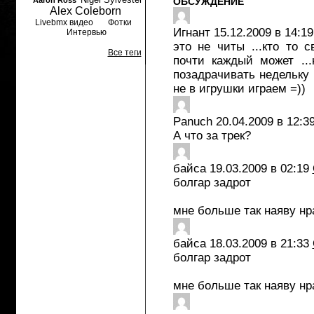
Aaron Ross
ОБСУЖДЕНИЕ
Alex Coleborn
Livebmx видео
Фотки
Игнант
15.12.2009 в 14:19
Интервью
это не читы ...кто то с
Все теги
почти каждый может ...
позадрачивать недельку 
не в игрушки играем =))
Panuch
20.04.2009 в 12:3
А что за трек?
байса
19.03.2009 в 02:19
болгар задрот
мне больше так наяву нр
байса
18.03.2009 в 21:33
болгар задрот
мне больше так наяву нр