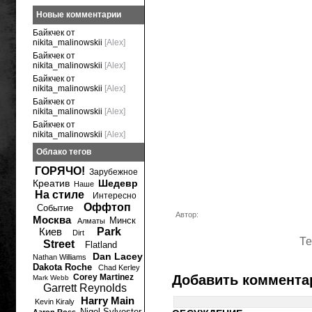
Новые комментарии
Байкчек от
nikita_malinowskii
[Alex]
Байкчек от
nikita_malinowskii
[Alex]
Байкчек от
nikita_malinowskii
[Alex]
Байкчек от
nikita_malinowskii
[Alex]
Байкчек от
nikita_malinowskii
[Alex]
Облако тегов
ГОРЯЧО!
Зарубежное
Креатив
Шедевр
Наше
На стиле
Интересно
Оффтоп
Событие
Автор:
Москва
Минск
Алматы
Киев
Park
Dirt
Те
Street
Flatland
Dan Lacey
Nathan Williams
Dakota Roche
Chad Kerley
Corey Martinez
Добавить коммента
Mark Webb
Garrett Reynolds
Harry Main
Kevin Kiraly
Nigel Sylvester