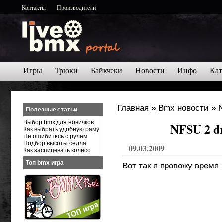
Контакты
Производители
Игры
Трюки
Байкчеки
Новости
Инфо
Кат
Главная
»
Bmx новости
» N
Полезные статьи
Выбор bmx для новичков
NFSU 2 dr
Как выбрать удобную раму
Не ошибитесь с рулём
Подбор высоты седла
09.03.2009
Как заспицевать колесо
Топ bmx игра
Вот так я провожу время 