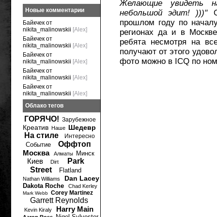
Желающие увидеть н
Новые комментарии
небольшой эдит! )))"
прошлом году по началу
Байкчек от
nikita_malinowskii
[Alex]
регионах да и в Москве
Байкчек от
ребята несмотря на вс
nikita_malinowskii
[Alex]
получают от этого удово
Байкчек от
фото можно в ICQ по но
nikita_malinowskii
[Alex]
Байкчек от
nikita_malinowskii
[Alex]
Байкчек от
nikita_malinowskii
[Alex]
Облако тегов
ГОРЯЧО!
Зарубежное
Креатив
Шедевр
Наше
На стиле
Интересно
Оффтоп
Событие
Москва
Минск
Алматы
Киев
Park
Dirt
Street
Flatland
Dan Lacey
Nathan Williams
Dakota Roche
Chad Kerley
Corey Martinez
Mark Webb
Garrett Reynolds
Harry Main
Kevin Kiraly
Nigel Sylvester