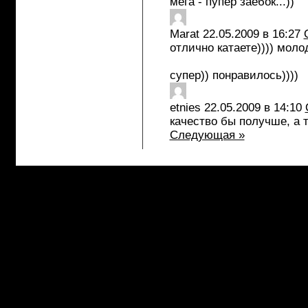
мега - пупер заебок...))
Marat
22.05.2009 в 16:27
отлично катаете)))) моло
супер)) понравилось))))
etnies
22.05.2009 в 14:10
качество бы получше, а т
Следующая »