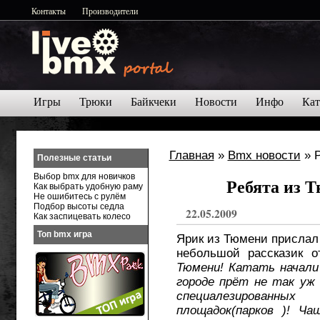
Контакты
Производители
Игры
Трюки
Байкчеки
Новости
Инфо
Кат
Главная
»
Bmx новости
» Р
Полезные статьи
Выбор bmx для новичков
Ребята из 
Как выбрать удобную раму
Не ошибитесь с рулём
Подбор высоты седла
22.05.2009
Как заспицевать колесо
Топ bmx игра
Ярик из Тюмени прислал
небольшой рассказик о
Тюмени! Катать начали 
городе прёт не так уж
специалезированны
площадок(парков )! Ча