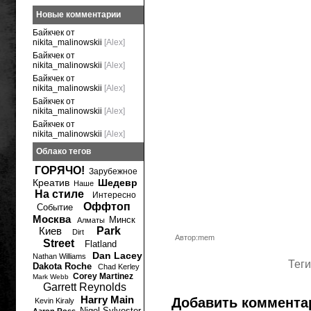
Новые комментарии
Байкчек от
nikita_malinowskii
[Alex]
Байкчек от
nikita_malinowskii
[Alex]
Байкчек от
nikita_malinowskii
[Alex]
Байкчек от
nikita_malinowskii
[Alex]
Байкчек от
nikita_malinowskii
[Alex]
Облако тегов
ГОРЯЧО!
Зарубежное
Креатив
Шедевр
Наше
На стиле
Интересно
Оффтоп
Событие
Москва
Минск
Алматы
Киев
Park
Dirt
Автор:mem
Street
Flatland
Dan Lacey
Nathan Williams
Теги
Dakota Roche
Chad Kerley
Corey Martinez
Mark Webb
Garrett Reynolds
Harry Main
Добавить коммента
Kevin Kiraly
Nigel Sylvester