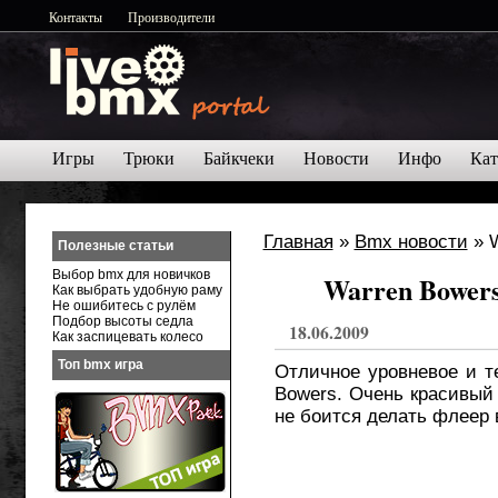
Контакты
Производители
Игры
Трюки
Байкчеки
Новости
Инфо
Кат
Главная
»
Bmx новости
» W
Полезные статьи
Выбор bmx для новичков
Warren Bowers 
Как выбрать удобную раму
Не ошибитесь с рулём
Подбор высоты седла
18.06.2009
Как заспицевать колесо
Топ bmx игра
Отличное уровневое и т
Bowers. Очень красивый и
не боится делать флеер