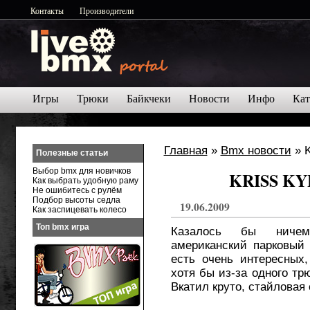
Контакты
Производители
Игры
Трюки
Байкчеки
Новости
Инфо
Кат
Главная
»
Bmx новости
» K
Полезные статьи
Выбор bmx для новичков
KRISS KYL
Как выбрать удобную раму
Не ошибитесь с рулём
Подбор высоты седла
19.06.2009
Как заспицевать колесо
Топ bmx игра
Казалось бы ничем
американский парковый
есть очень интересных
хотя бы из-за одного тр
Вкатил круто, стайловая 