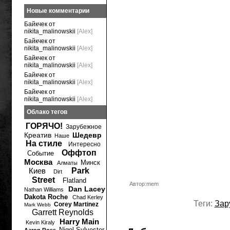
Новые комментарии
Байкчек от
nikita_malinowskii
[Alex]
Байкчек от
nikita_malinowskii
[Alex]
Байкчек от
nikita_malinowskii
[Alex]
Байкчек от
nikita_malinowskii
[Alex]
Байкчек от
nikita_malinowskii
[Alex]
Облако тегов
ГОРЯЧО!
Зарубежное
Креатив
Шедевр
Наше
На стиле
Интересно
Оффтоп
Событие
Москва
Минск
Алматы
Киев
Park
Dirt
Street
Flatland
Автор:mem
Dan Lacey
Nathan Williams
Dakota Roche
Chad Kerley
Теги:
Зар
Corey Martinez
Mark Webb
Garrett Reynolds
Harry Main
Kevin Kiraly
Nigel Sylvester