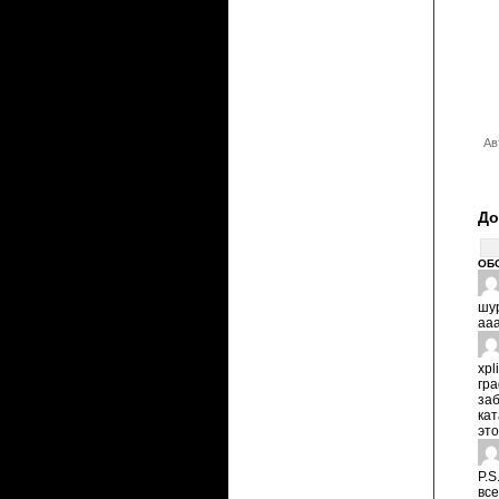
Ав
До
ОБ
шу
ааа
xpl
гра
за
кат
это
P.S
все