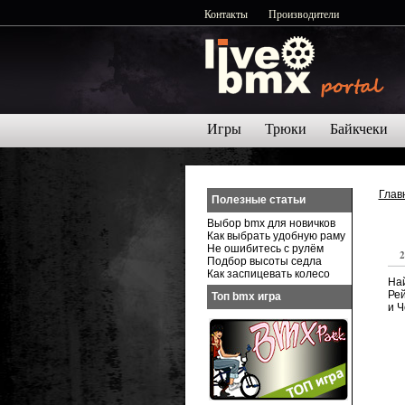
Контакты
Производители
Игры
Трюки
Байкчеки
Глав
Полезные статьи
Выбор bmx для новичков
Как выбрать удобную раму
Не ошибитесь с рулём
2
Подбор высоты седла
Как заспицевать колесо
Най
Рей
Топ bmx игра
и Ч