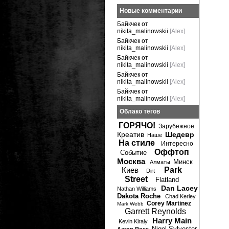
Новые комментарии
Байкчек от
nikita_malinowskii
[Alex]
Байкчек от
nikita_malinowskii
[Alex]
Байкчек от
nikita_malinowskii
[Alex]
Байкчек от
nikita_malinowskii
[Alex]
Байкчек от
nikita_malinowskii
[Alex]
Облако тегов
ГОРЯЧО!
Зарубежное
Креатив
Шедевр
Наше
На стиле
Интересно
Оффтоп
Событие
Москва
Минск
Алматы
Киев
Park
Dirt
Street
Flatland
Dan Lacey
Nathan Williams
Dakota Roche
Chad Kerley
Corey Martinez
Mark Webb
Garrett Reynolds
Harry Main
Kevin Kiraly
Nigel Sylvester