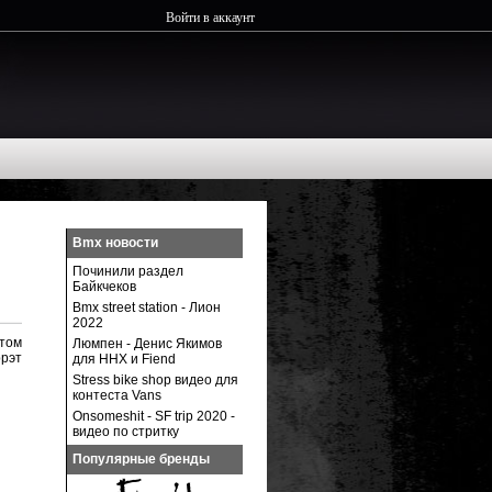
Войти в аккаунт
Bmx новости
Починили раздел
Байкчеков
Bmx street station - Лион
2022
етом
Люмпен - Денис Якимов
ррэт
для ННХ и Fiend
Stress bike shop видео для
контеста Vans
Onsomeshit - SF trip 2020 -
видео по стритку
Популярные бренды