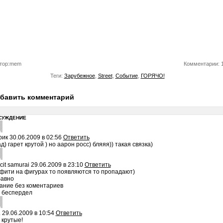
тор:mem
Комментарии: 
Теги:
Зарубежное
,
Street
,
Событие
,
ГОРЯЧО!
бавить комментарий
СУЖДЕНИЕ
рик
30.06.2009 в 02:56
Ответить
д) гарет крутой ) но аарон росс) бляяя)) такая связка)
icit samurai
29.06.2009 в 23:10
Ответить
фити на фигурах то появляются то пропадают)
бавно
ание без коментариев
 беспердел
.
29.06.2009 в 10:54
Ответить
 крутые!