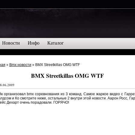
Новости
Инфо
Каталог
ная
»
Bmx новости
» BMX Streetkillas OMG WTF
BMX Streetkillas OMG WTF
8.06.2009
к организовал bmx соревнования из 3 команд. Самое жаркое видео с Гарр
лдсом и Ко смотрите ниже, остальные 2 внутри этой новости. Аарон Росс, Га
ейс Дехарт очень порадовали. ГОРЯЧО!