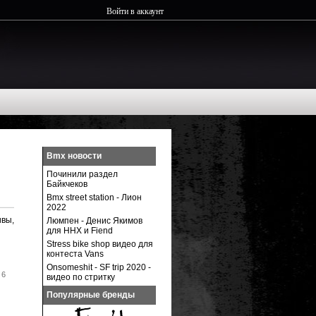
Войти в аккаунт
Bmx новости
Починили раздел
Байкчеков
Bmx street station - Лион
2022
ивы,
Люмпен - Денис Якимов
для ННХ и Fiend
Stress bike shop видео для
контеста Vans
Onsomeshit - SF trip 2020 -
 6
видео по стритку
Популярные бренды