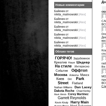
До
Новые комментарии
Байкчек от
ОБ
nikita_malinowskii
[Alex]
Байкчек от
СА
nikita_malinowskii
[Alex]
ВС
Байкчек от
nikita_malinowskii
[Alex]
Dr
Байкчек от
Дев
nikita_malinowskii
[Alex]
вас
Байкчек от
nikita_malinowskii
[Alex]
Kr
Облако тегов
спс
ГОРЯЧО!
Зарубежное
Креатив
Шедевр
Наше
rad
На стиле
Интересно
thx 
Оффтоп
Событие
Москва
Минск
Алматы
MO
Киев
Park
Dirt
пр
Street
Flatland
ВС
Сл
Dan Lacey
Nathan Williams
Dakota Roche
Chad Kerley
Corey Martinez
Mark Webb
Garrett Reynolds
Harry Main
Kevin Kiraly
Nigel Sylvester