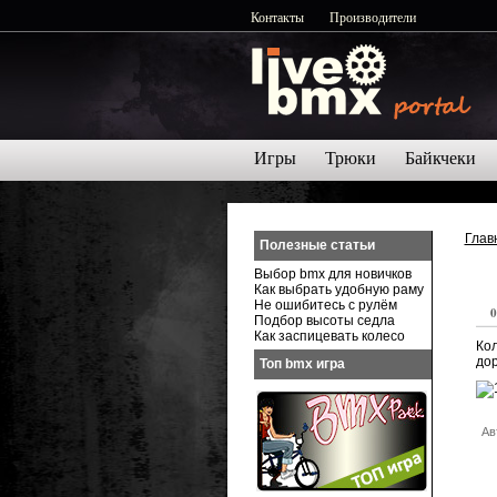
Контакты
Производители
Игры
Трюки
Байкчеки
Глав
Полезные статьи
Выбор bmx для новичков
Как выбрать удобную раму
Не ошибитесь с рулём
0
Подбор высоты седла
Как заспицевать колесо
Кол
дор
Топ bmx игра
Ав