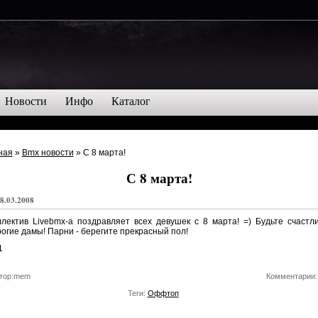
Новости
Инфо
Каталог
ная
»
Bmx новости
» С 8 марта!
С 8 марта!
8.03.2008
лектив Livebmx-а поздравляет всех девушек с 8 марта! =) Будьте счастл
огие дамы! Парни - берегите прекрасный пол!
тор:mem
Комментарии:
Теги:
Оффтоп